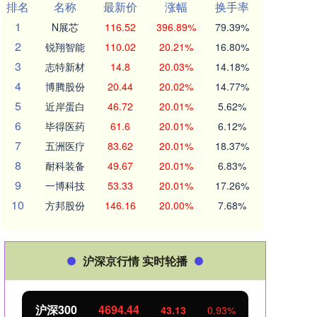
排名
名称
最新价
涨幅
换手率
1
N展芯
116.52
396.89%
79.39%
2
锐翔智能
110.02
20.21%
16.80%
3
志特新材
14.8
20.03%
14.18%
4
博腾股份
20.44
20.02%
14.77%
5
近岸蛋白
46.72
20.01%
5.62%
6
毕得医药
61.6
20.01%
6.12%
7
五洲医疗
83.62
20.01%
18.37%
8
耐科装备
49.67
20.01%
6.83%
9
一博科技
53.33
20.01%
17.26%
10
方邦股份
146.16
20.00%
7.68%
沪深京行情 实时轮播
沪深300
4694.44
北证
43.13
0.93%