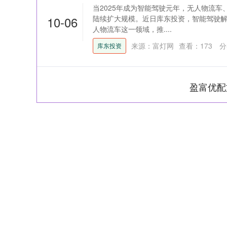
当2025年成为智能驾驶元年，无人物流
10-06
陆续扩大规模。近日库东投资，智能驾驶
人物流车这一领域，推....
来源：富灯网
查看：
173
分
库东投资
盈富优配
上证指数
3940.04
164.40
2.13%
39.68