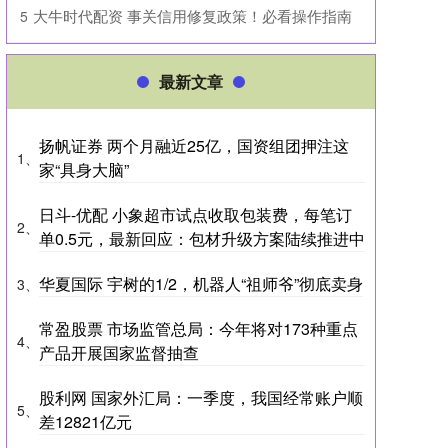
​大牛时代配资 事关信用修复政策！必看操作指南
5
最新文章
扬帆证券 两个月融近25亿，国资组团押注这
1、
家“具身大脑”
日斗-优配 小象超市试点收取包装费，每笔订
2、
单0.5元，最新回应：包材升级方案陆续推进中
华夏国际 宇树的1/2，机器人“祖师爷”彻底卖身
3、
常盈股票 市场监管总局：今年将对173种重点
4、
产品开展国家监督抽查
股利网 国家外汇局：一季度，我国经常账户顺
5、
差12821亿元