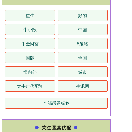
益生
好的
牛小散
中国
牛金财富
5策略
国际
全国
海内外
城市
大牛时代配资
生讯网
全部话题标签
关注 盈富优配