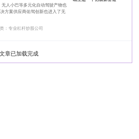
车、无人小巴等多元化自动驾驶产物也
解决方案供应商佑驾创新也进入了无
类：
专业杠杆炒股公司
文章已加载完成
深证成指
14311.01
1.02%
200.89
1.42%