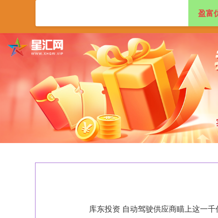
盈富
首页
盈富优配
库东投资 自动驾驶供应商瞄上这一千