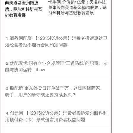
恒牛网 价值超4亿元！天准科技
董事长向美道基金捐赠股票，赋
能AI科研与基础教育发展
​满盈网配资 【12315投诉公示】消费者投诉惠达卫
1
浴经营者拒不履行合同约定问题
​优配无忧 国有企业合规管理“三道防线”的职责、功
2
能与协同运转｜iLaw
​股配所 京东外卖日订单破千万，这场围绕商家、
3
骑手、用户的争夺战还要持续多久？
​创元网 【12315投诉公示】消费者投诉爱尔眼科利
4
用预付费（卡）形式侵害消费者权益问题