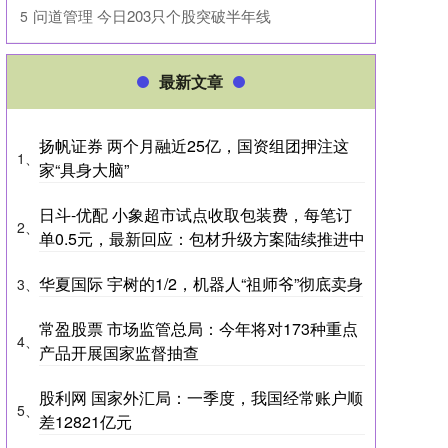
​问道管理 今日203只个股突破半年线
5
最新文章
扬帆证券 两个月融近25亿，国资组团押注这
1、
家“具身大脑”
日斗-优配 小象超市试点收取包装费，每笔订
2、
单0.5元，最新回应：包材升级方案陆续推进中
华夏国际 宇树的1/2，机器人“祖师爷”彻底卖身
3、
常盈股票 市场监管总局：今年将对173种重点
4、
产品开展国家监督抽查
股利网 国家外汇局：一季度，我国经常账户顺
5、
差12821亿元