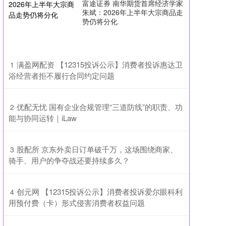
富途证券 南华期货首席经济学家
朱斌：2026年上半年大宗商品走
势仍将分化
​满盈网配资 【12315投诉公示】消费者投诉惠达卫
1
浴经营者拒不履行合同约定问题
​优配无忧 国有企业合规管理“三道防线”的职责、功
2
能与协同运转｜iLaw
​股配所 京东外卖日订单破千万，这场围绕商家、
3
骑手、用户的争夺战还要持续多久？
​创元网 【12315投诉公示】消费者投诉爱尔眼科利
4
用预付费（卡）形式侵害消费者权益问题