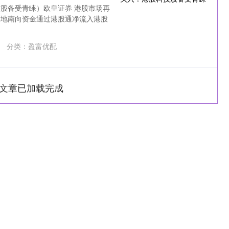
股备受青睐）欧皇证券 港股市场再
内地南向资金通过港股通净流入港股
分类：
盈富优配
文章已加载完成
深证成指
14110.12
0.57%
-34.08
-0.24%