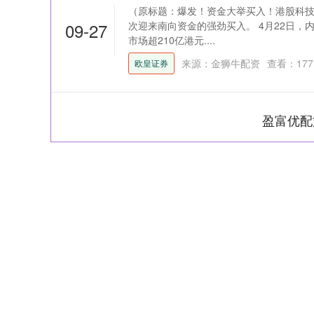
（原标题：爆发！资金大举买入！港股科技
09-27
次迎来南向资金的强劲买入。 4月22日，
市场超210亿港元....
来源：金狮牛配资
查看：
177
欧皇证券
盈富优配
上证指数
3900.35
-1.00
-0.01%
21.92