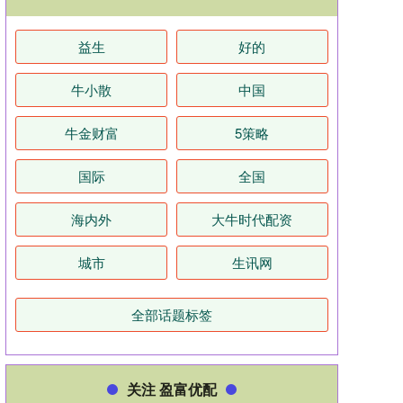
益生
好的
牛小散
中国
牛金财富
5策略
国际
全国
海内外
大牛时代配资
城市
生讯网
全部话题标签
关注 盈富优配