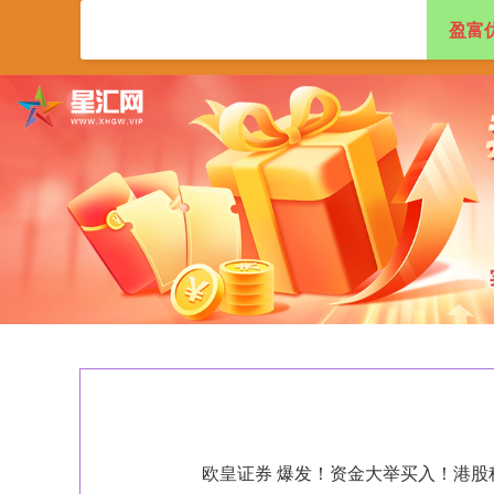
盈富
首页
盈富优配
欧皇证券 爆发！资金大举买入！港股