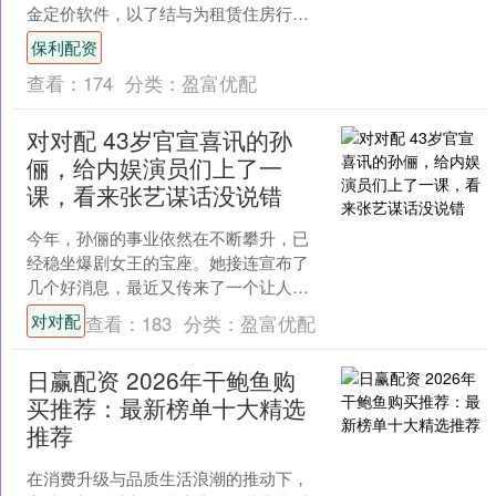
金定价软件，以了结与为租赁住房行业
提供按需定制软件及软件相关解决方案
保利配资
的公司Rea....
查看：
174
分类：
盈富优配
对对配 43岁官宣喜讯的孙
俪，给内娱演员们上了一
课，看来张艺谋话没说错
今年，孙俪的事业依然在不断攀升，已
经稳坐爆剧女王的宝座。她接连宣布了
几个好消息，最近又传来了一个让人兴
奋的消息，且这次她还带上了丈夫邓超
对对配
查看：
183
分类：
盈富优配
一起参与。那么，这个好消....
日赢配资 2026年干鲍鱼购
买推荐：最新榜单十大精选
推荐
在消费升级与品质生活浪潮的推动下，