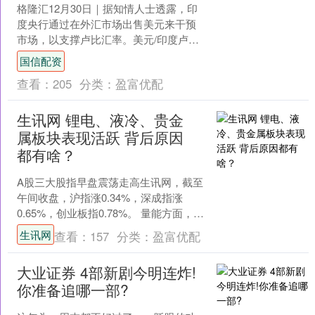
格隆汇12月30日｜据知情人士透露，印
度央行通过在外汇市场出售美元来干预
市场，以支撑卢比汇率。美元/印度卢比
周二一度下跌0.3%，至89.7350，此前连
国信配资
续五个....
查看：
205
分类：
盈富优配
生讯网 锂电、液冷、贵金
属板块表现活跃 背后原因
都有啥？
A股三大股指早盘震荡走高生讯网，截至
午间收盘，沪指涨0.34%，深成指涨
0.65%，创业板指0.78%。 量能方面，两
市半天成交1.24万亿元，较昨日同期放量
生讯网
查看：
157
分类：
盈富优配
5....
大业证券 4部新剧今明连炸!
你准备追哪一部?