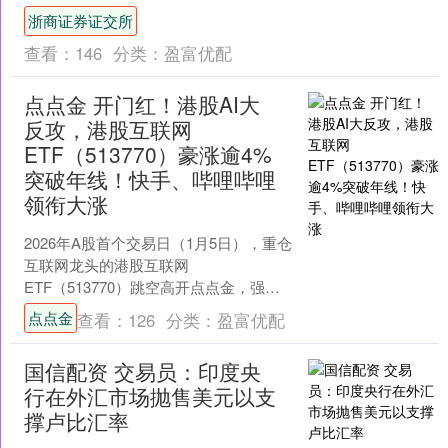
考消息网1月11日报道 香港亚洲时报网站
浙商证券证交所
1月8日刊登题....
查看：
146
分类：
盈富优配
点点金 开门红！港股AI大
反攻，港股互联网
ETF（513770）豪涨逾4%
突破年线！快手、哔哩哔哩
领衔大涨
2026年A股首个交易日（1月5日），重仓
互联网龙头的港股互联网
ETF（513770）跳空高开点点金，强势
大涨超4%突破年线！港股科网龙头多数
点点金
查看：
126
分类：
盈富优配
上涨，快手狂飙逾1....
国信配资 交易员：印度央
行在外汇市场抛售美元以支
撑卢比汇率