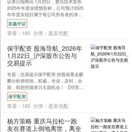
证券日报网讯 1月23日，赛伍技术发布
2025年年度业绩预告称，公司预计2025
年年度实现归属于母公司所有者的净利
润为-27，600万元到-23，000万元，
富鑫中证
预....
查看：
185
分类：
盈富优配
保宇配资 股海导航_2026年
1月22日_沪深股市公告与
交易提示
专题：交易提示保宇配资 炒股就看金麒
麟分析师研报，权威，专业，及时，全
面，助您挖掘潜力主题机会！ 【经营数
据】 摩尔线程：预计2025年实现营收
保宇配资
14.5亿元到1....
查看：
165
分类：
盈富优配
杨方策略 重庆马拉松一跑
友在赛道上倒地离世，离全