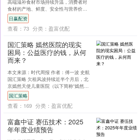
高端滋补食材市场持续升温，消费者对
食材的产地、鲜度、安全性与营养价值
提出了更高要求。干鲍鱼作为传统珍馐
日赢配资
与高端宴席的标志性食材，....
查看：
73
分类：
盈富优配
国汇策略 嫣然医院的现实
困局：公益医疗的钱，从何
而来？
本文来源：时代周报 作者：傅一波 史航
国汇策略 欠租风波持续近半个月后，北
京嫣然天使儿童医院（以下简称“嫣然医
院”）的命运似乎出现了转机。 1月22
国汇策略
日，李亚鹏在....
查看：
169
分类：
盈富优配
富鑫中证 赛伍技术：2025
年年度业绩预告