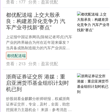
查看：
177
分类：
盈富优配
都优配送端 上交大殷承
良：构建差异化竞争力 汽
车产业寻找新“赛点”
上证报中国证券网讯(陈铭记者邓贞)汽车
产业的跨界融合为何在近年迎来爆发？
当具备成熟制造能力的汽车产业供应商
涌入新兴赛道，又会对产业链格局带来
都优配送端
何种影响？近日，上海....
查看：
213
分类：
盈富优配
浙商证券证交所 港媒：重
启亚洲货币基金组织计划时
机已到
炒股就看金麒麟分析师研报，权威浙商
证券证交所，专业，及时，全面，助您
挖掘潜力主题机会！ 来源：参考消息 参