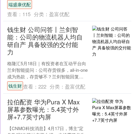
新”专板的指导意见》（以下简称《指导
端盛康优配
意见》）。三年....
查看：
115
分类：
盈富优配
钱生财 公司问答丨兰剑智
能：公司的物流机器人均自
研自产 具备较强的交付能
力
格隆汇5月18日｜有投资者在互动平台向
兰剑智能提问：公司存货很多，all-in-one
成为热款，存货够不？兰剑智能回复
称，公司的物流机器人均自研自产，根
钱生财
查看：
222
分类：
盈富优配
据所承接....
拉伯配资 华为Pura X Max
屏幕参数曝光：5.4英寸外
屏+7.7英寸内屏
【CNMO科技消息】4月17日，博主“定