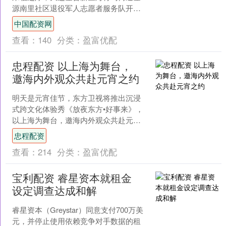
源南里社区退役军人志愿者服务队开展
了 “爱心义剪退役情、公益磨刀暖人心”
中国配资网
主题便民活动，用实....
查看：
140
分类：
盈富优配
忠程配资 以上海为舞台，
邀海内外观众共赴元宵之约
明天是元宵佳节，东方卫视将推出沉浸
式跨文化体验秀《放夜东方•好事来》，
以上海为舞台，邀海内外观众共赴元宵
之约，传递“四海同春、和合共生”的美好
忠程配资
祈愿，让团圆温情跨....
查看：
214
分类：
盈富优配
宝利配资 睿星资本就租金
设定调查达成和解
睿星资本（Greystar）同意支付700万美
元，并停止使用依赖竞争对手数据的租