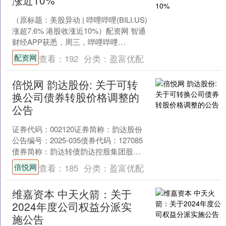
涨近10%
（原标题：美股异动 | 哔哩哔哩(BILI.US)
涨超7.6% 港股收涨近10%）配资网 智通
财经APP获悉，周三，哔哩哔哩
(BILI.US)股价走高，截至发稿....
配资网
查看：
192
分类：
盈富优配
倍悦网 韵达股份: 关于可转
换公司债券转股价格调整的
公告
证券代码：002120证券简称：韵达股份
公告编号：2025-035债券代码：127085
债券简称：韵达转债韵达控股集团股份
有限公司本公司及董事会全体成员保证
倍悦网
查看：
185
分类：
盈富优配
信息....
维嘉资本 中天火箭：关于
2024年度公司权益分派实
施公告