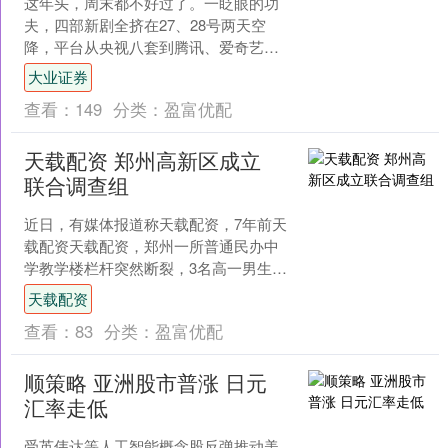
这年头，周末都不好过了。一眨眼的功
夫，四部新剧全挤在27、28号两天空
降，平台从央视八套到腾讯、爱奇艺、
优酷齐上阵，连轴转似的往你眼前堆好
大业证券
戏，你不追都对不起这两....
查看：
149
分类：
盈富优配
天载配资 郑州高新区成立
联合调查组
近日，有媒体报道称天载配资，7年前天
载配资天载配资，郑州一所普通民办中
学教学楼栏杆突然断裂，3名高一男生从
三楼坠落，2人重伤二级、1人轻伤一
天载配资
级。其中1名男生被诊....
查看：
83
分类：
盈富优配
顺策略 亚洲股市普涨 日元
汇率走低
受英伟达等人工智能概念股反弹推动美