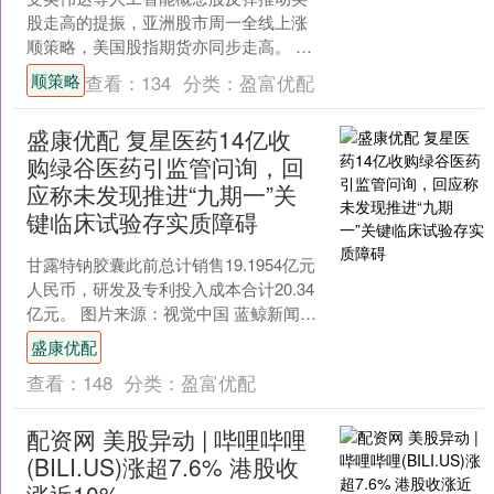
股走高的提振，亚洲股市周一全线上涨
顺策略，美国股指期货亦同步走高。 在
受益于人工智能热潮的芯片制造商及相
顺策略
查看：
134
分类：
盈富优配
关企业大幅上涨的带动下....
盛康优配 复星医药14亿收
购绿谷医药引监管问询，回
应称未发现推进“九期一”关
键临床试验存实质障碍
甘露特钠胶囊此前总计销售19.1954亿元
人民币，研发及专利投入成本合计20.34
亿元。 图片来源：视觉中国 蓝鲸新闻12
月23日讯（记者屠俊）12月15日，复....
盛康优配
查看：
148
分类：
盈富优配
配资网 美股异动 | 哔哩哔哩
(BILI.US)涨超7.6% 港股收