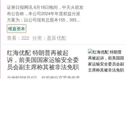
证券日报网讯 6月18日晚间，中天火箭发
布公告称，本公司2024年年度权益分派
方案为：以公司现有总股本155，393，
745股为基数，每10股派发现金红利
维嘉资本
0.3....
查看：
222
分类：
盈富优配
红海优配 特朗普再被起
诉，前美国国家运输安全委
员会副主席称其被非法免职
当地时间6月4日，此前被白宫罢免的美
国国家运输安全委员会副主席阿尔文·布
朗(Alvin Brown)当日在美国华盛顿地方法
院起诉美国总统特朗普，称他被免职是
红海优配
非法....
查看：
197
分类：
盈富优配
高开网 银发经济诚信服务