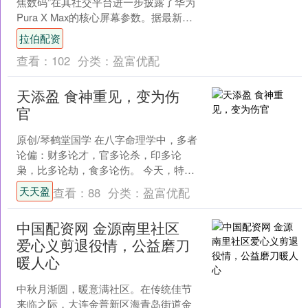
焦数码”在其社交平台进一步披露了华为
Pura X Max的核心屏幕参数。据最新爆
料，该机预计将配备一块亮度高达3500
拉伯配资
尼....
查看：
102
分类：
盈富优配
天添盈 食神重见，变为伤
官
原创/琴鹤堂国学 在八字命理学中，多者
论偏：财多论才，官多论杀，印多论
枭，比多论劫，食多论伤。 今天，特与
大家共同深度学习食多论伤。 《三命通
天天盈
查看：
88
分类：
盈富优配
会·卷五·论食神》....
中国配资网 金源南里社区
爱心义剪退役情，公益磨刀
暖人心
中秋月渐圆，暖意满社区。在传统佳节
来临之际，大连金普新区海青岛街道金