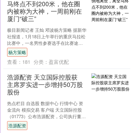
马终点不到200米，他在圈
内被称为大神，一周前刚在
厦门“破三”
极目新闻记者 王灿 邓波杨方策略 据新华
社报道，1月18日上午举行的重庆马拉松
比赛中，一名男性参赛选手在比赛途中
突发疾病，经送医抢救无效去世。事件
杨方策略
发生后，赛事组....
查看：
181
分类：
盈富优配
浩源配资 天立国际控股获
主席罗实进一步增持50万股
股份
热点栏目 自选股 数据中心 行情中心 资
金流向 模拟交易 客户端 天立国际控股
（01773）公布浩源配资，公司执行董
事、主席兼行政总裁罗实先生于2026年1
浩源配资
月1....