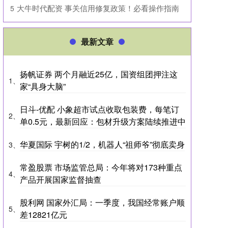
​大牛时代配资 事关信用修复政策！必看操作指南
5
最新文章
扬帆证券 两个月融近25亿，国资组团押注这
1、
家“具身大脑”
日斗-优配 小象超市试点收取包装费，每笔订
2、
单0.5元，最新回应：包材升级方案陆续推进中
华夏国际 宇树的1/2，机器人“祖师爷”彻底卖身
3、
常盈股票 市场监管总局：今年将对173种重点
4、
产品开展国家监督抽查
股利网 国家外汇局：一季度，我国经常账户顺
5、
差12821亿元