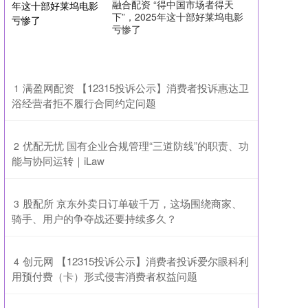
融合配资 “得中国市场者得天
下”，2025年这十部好莱坞电影
亏惨了
​满盈网配资 【12315投诉公示】消费者投诉惠达卫
1
浴经营者拒不履行合同约定问题
​优配无忧 国有企业合规管理“三道防线”的职责、功
2
能与协同运转｜iLaw
​股配所 京东外卖日订单破千万，这场围绕商家、
3
骑手、用户的争夺战还要持续多久？
​创元网 【12315投诉公示】消费者投诉爱尔眼科利
4
用预付费（卡）形式侵害消费者权益问题