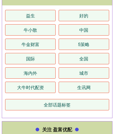
益生
好的
牛小散
中国
牛金财富
5策略
国际
全国
海内外
城市
大牛时代配资
生讯网
全部话题标签
关注 盈富优配