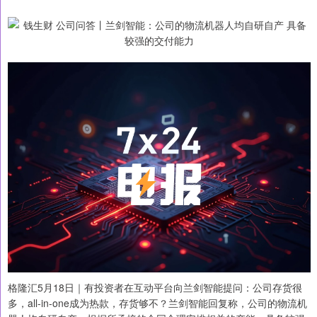
格隆汇5月18日｜有投资者在互动平台向兰剑智能提问：公司存货很
多，all-in-one成为热款，存货够不？兰剑智能回复称，公司的物流机