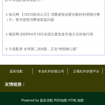
​创元网 【12315投诉公示】消费者投诉爱尔眼科利用预付费
3
（卡）形式侵害消费者权益问题
​顺应网 2025年6月19日全国主要批发市场大豆价格行情
4
​方道配资 全球第二的A股，正在“悄悄换心脏”
5
盈富优配
专业杠杆炒股公司
正规杠杆炒股平台
友情链接：
Powered by
盈富优配
RSS地图
HTML地图