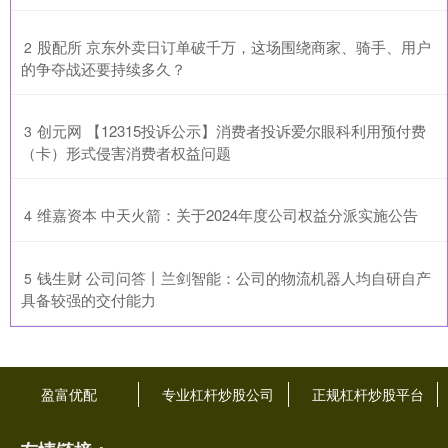
​股配所 京东外卖日订单破千万，这场围绕商家、骑手、用户
2
的争夺战还要持续多久？
​创元网 【12315投诉公示】消费者投诉爱尔眼科利用预付费
3
（卡）形式侵害消费者权益问题
​维嘉资本 中天火箭：关于2024年度公司权益分派实施公告
4
​钱生财 公司问答丨兰剑智能：公司的物流机器人均自研自产
5
具备较强的交付能力
盈富优配
专业杠杆炒股公司
正规杠杆炒股平台