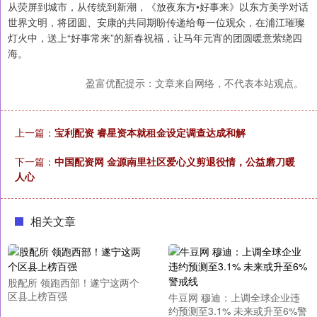
从荧屏到城市，从传统到新潮，《放夜东方•好事来》以东方美学对话
世界文明，将团圆、安康的共同期盼传递给每一位观众，在浦江璀璨
灯火中，送上“好事常来”的新春祝福，让马年元宵的团圆暖意萦绕四
海。
盈富优配提示：文章来自网络，不代表本站观点。
上一篇：
宝利配资 睿星资本就租金设定调查达成和解
下一篇：
中国配资网 金源南里社区爱心义剪退役情，公益磨刀暖
人心
相关文章
股配所 领跑西部！遂宁这两个
区县上榜百强
牛豆网 穆迪：上调全球企业违
约预测至3.1% 未来或升至6%警