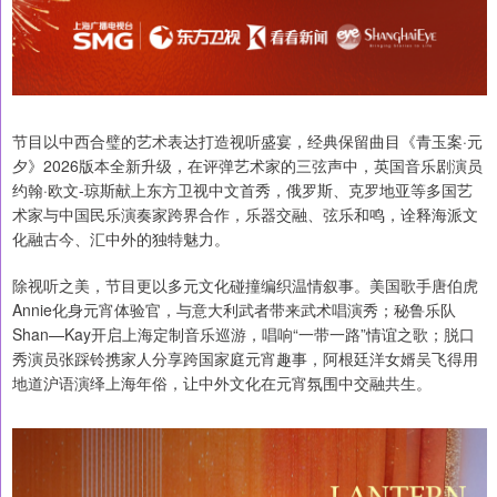
节目以中西合璧的艺术表达打造视听盛宴，经典保留曲目《青玉案·元
夕》2026版本全新升级，在评弹艺术家的三弦声中，英国音乐剧演员
约翰·欧文-琼斯献上东方卫视中文首秀，俄罗斯、克罗地亚等多国艺
术家与中国民乐演奏家跨界合作，乐器交融、弦乐和鸣，诠释海派文
化融古今、汇中外的独特魅力。
除视听之美，节目更以多元文化碰撞编织温情叙事。美国歌手唐伯虎
Annie化身元宵体验官，与意大利武者带来武术唱演秀；秘鲁乐队
Shan—Kay开启上海定制音乐巡游，唱响“一带一路”情谊之歌；脱口
秀演员张踩铃携家人分享跨国家庭元宵趣事，阿根廷洋女婿吴飞得用
地道沪语演绎上海年俗，让中外文化在元宵氛围中交融共生。