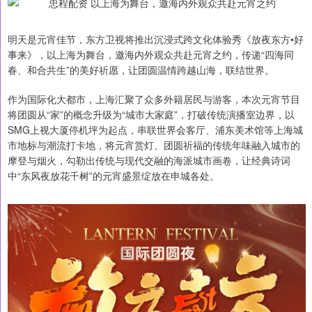
明天是元宵佳节，东方卫视将推出沉浸式跨文化体验秀《放夜东方•好
事来》，以上海为舞台，邀海内外观众共赴元宵之约，传递“四海同
春、和合共生”的美好祈愿，让团圆温情跨越山海，联结世界。
作为国际化大都市，上海汇聚了众多外籍居民与游客，本次元宵节目
将团圆从“家”的概念升级为“城市大家庭”，打破传统演播室边界，以
SMG上视大厦停机坪为起点，串联世界会客厅、浦东美术馆等上海城
市地标与潮流打卡地，将元宵赏灯、团圆祈福的传统年味融入城市的
摩登与烟火，勾勒出传统与现代交融的海派城市画卷，让经典诗词
中“东风夜放花千树”的元宵盛景绽放在申城各处。