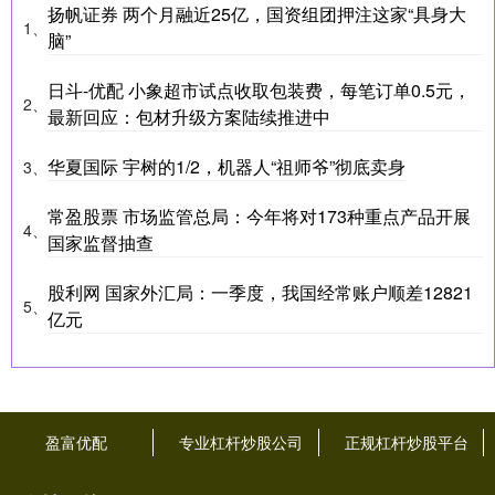
扬帆证券 两个月融近25亿，国资组团押注这家“具身大
1、
脑”
日斗-优配 小象超市试点收取包装费，每笔订单0.5元，
2、
最新回应：包材升级方案陆续推进中
华夏国际 宇树的1/2，机器人“祖师爷”彻底卖身
3、
常盈股票 市场监管总局：今年将对173种重点产品开展
4、
国家监督抽查
股利网 国家外汇局：一季度，我国经常账户顺差12821
5、
亿元
盈富优配
专业杠杆炒股公司
正规杠杆炒股平台