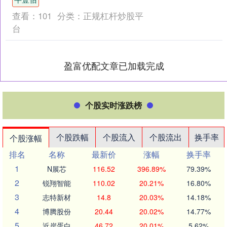
价....
查看：
101
分类：
正规杠杆炒股平
台
盈富优配文章已加载完成
个股实时涨跌榜
个股跌幅
个股流入
个股流出
换手率
个股涨幅
排名
名称
最新价
涨幅
换手率
1
N展芯
116.52
396.89%
79.39%
2
锐翔智能
110.02
20.21%
16.80%
3
志特新材
14.8
20.03%
14.18%
4
博腾股份
20.44
20.02%
14.77%
5
近岸蛋白
46.72
20.01%
5.62%