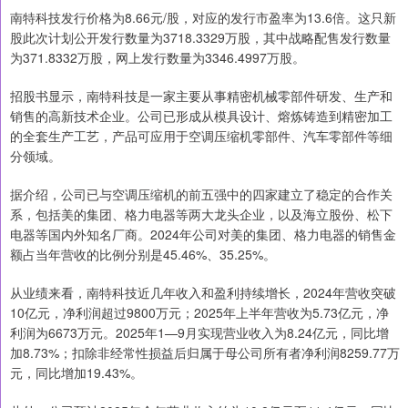
南特科技发行价格为8.66元/股，对应的发行市盈率为13.6倍。这只新
股此次计划公开发行数量为3718.3329万股，其中战略配售发行数量
为371.8332万股，网上发行数量为3346.4997万股。
招股书显示，南特科技是一家主要从事精密机械零部件研发、生产和
销售的高新技术企业。公司已形成从模具设计、熔炼铸造到精密加工
的全套生产工艺，产品可应用于空调压缩机零部件、汽车零部件等细
分领域。
据介绍，公司已与空调压缩机的前五强中的四家建立了稳定的合作关
系，包括美的集团、格力电器等两大龙头企业，以及海立股份、松下
电器等国内外知名厂商。2024年公司对美的集团、格力电器的销售金
额占当年营收的比例分别是45.46%、35.25%。
从业绩来看，南特科技近几年收入和盈利持续增长，2024年营收突破
10亿元，净利润超过9800万元；2025年上半年营收为5.73亿元，净
利润为6673万元。2025年1—9月实现营业收入为8.24亿元，同比增
加8.73%；扣除非经常性损益后归属于母公司所有者净利润8259.77万
元，同比增加19.43%。