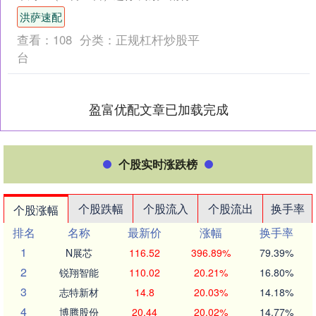
技下周二申购 南特科技发行价格为8.66
洪萨速配
元/股....
查看：
108
分类：
正规杠杆炒股平
台
盈富优配文章已加载完成
个股实时涨跌榜
个股跌幅
个股流入
个股流出
换手率
个股涨幅
排名
名称
最新价
涨幅
换手率
1
N展芯
116.52
396.89%
79.39%
2
锐翔智能
110.02
20.21%
16.80%
3
志特新材
14.8
20.03%
14.18%
4
博腾股份
20.44
20.02%
14.77%