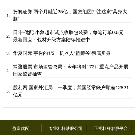
扬帆证券 两个月融近25亿，国资组团押注这家“具身大
1、
脑”
日斗-优配 小象超市试点收取包装费，每笔订单0.5元，
2、
最新回应：包材升级方案陆续推进中
华夏国际 宇树的1/2，机器人“祖师爷”彻底卖身
3、
常盈股票 市场监管总局：今年将对173种重点产品开展
4、
国家监督抽查
股利网 国家外汇局：一季度，我国经常账户顺差12821
5、
亿元
盈富优配
专业杠杆炒股公司
正规杠杆炒股平台