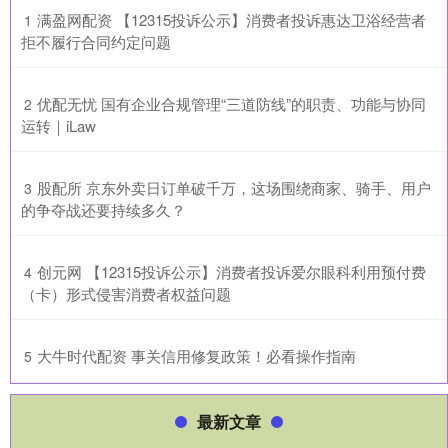
​满盈网配资 【12315投诉公示】消费者投诉惠达卫浴经营者
1
拒不履行合同约定问题
​优配无忧 国有企业合规管理“三道防线”的职责、功能与协同
2
运转｜iLaw
​股配所 京东外卖日订单破千万，这场围绕商家、骑手、用户
3
的争夺战还要持续多久？
​创元网 【12315投诉公示】消费者投诉爱尔眼科利用预付费
4
（卡）形式侵害消费者权益问题
​大牛时代配资 事关信用修复政策！必看操作指南
5
最新文章