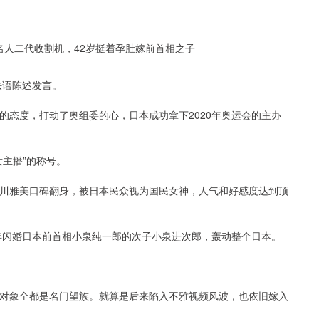
法语陈述发言。
的态度，打动了奥组委的心，日本成功拿下2020年奥运会的主办
主播”的称号。
川雅美口碑翻身，被日本民众视为国民女神，人气和好感度达到顶
9年闪婚日本前首相小泉纯一郎的次子小泉进次郎，轰动整个日本。
对象全都是名门望族。就算是后来陷入不雅视频风波，也依旧嫁入
沪深300
4651.31
-0.24%
-6.85
-0.15%