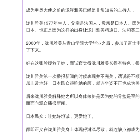
成为申奥大使之前的泷泽雅美已经是非常知名的主持人，一
泷川雅美1977年生人，父亲是法国人，母亲是日本人。
日本。也正是因为这样的出身让泷川雅美精通日、法和英三
2000年，泷川雅美从青山学院大学毕业之后，参加了富
了下来。
好在这张脸拯救了她，面试官觉得泷川雅美长得有特色，很
泷川雅美第一次播报新闻的时候表现并不完美，话说得不顺
却非常地好，日本民众很吃她的颜，就连坐姿不正也成为美丽的
后来泷川雅美解释她之所以身体倾斜是因为她的骨盆是歪的
面面向观众播报新闻。
日本民众：哇她好坦诚，更爱她了。
颜即正义在泷川雅美身上体现得淋漓尽致，就连缺点都成为