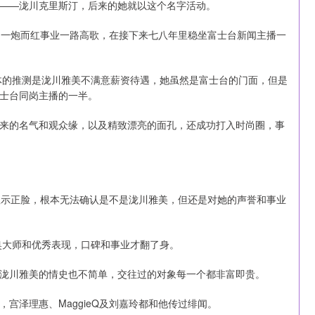
——泷川克里斯汀，后来的她就以这个名字活动。
，一炮而红事业一路高歌，在接下来七八年里稳坐富士台新闻主播一
媒体的推测是泷川雅美不满意薪资待遇，她虽然是富士台的门面，但是
士台同岗主播的一半。
来的名气和观众缘，以及精致漂亮的面孔，还成功打入时尚圈，事
显示正脸，根本无法确认是不是泷川雅美，但还是对她的声誉和事业
奥大师和优秀表现，口碑和事业才翻了身。
泷川雅美的情史也不简单，交往过的对象每一个都非富即贵。
宫泽理惠、MaggieQ及刘嘉玲都和他传过绯闻。