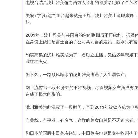
电视台结合泷川雅美偏向西方人长相的特质给她取了个艺名
美貌+学识+运气组合起来就是王炸，泷川雅美出道即巅峰
姐。
2009年，泷川雅美与共同台的合约到期后不再续约。据
在身份上依旧是富士台的子公司共同台的雇员，薪水只有富
约满离巢的泷川雅美成为了一名独立主播，凭借多年积累下
业红红火火。
但不久，一路顺风顺水的泷川雅美遭遇了人生滑铁卢。
网上流传出一段40分钟的不雅视频，尽管视频女主角没有
造成了极大的影响。
泷川雅美为此沉寂了一段时间，直到2013年被钦点成为申
有美貌，有事业，有名气，这样的美女自然是不乏追求者。
和日本前国脚中田英寿谈过，中田英寿也算是女神收割机了，