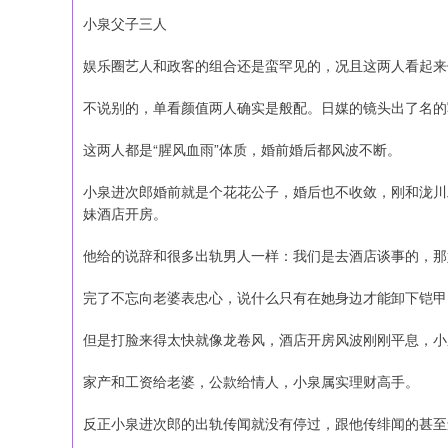
小泉父子三人
娱乐圈艺人和政客的组合还是蛮罕见的，况且这两人看起来
不说别的，单看颜值两人确实是般配。日媒的镜头出了名的
这两人都是“腥风血雨”体质，婚前婚后都风波不断。
小泉进次郎婚前就是个花花公子，婚后也不收敛，刚和泷川
妹酒店开房。
他给的说辞和很多出轨男人一样：我们是去酒店谈事的，那
完了不忘向老婆表忠心，说什么只有在她身边才能卸下铠甲
但是打脸来得太快就像龙卷风，酒店开房风波刚刚平息，小
家产和工资给老婆，公款给情人，小泉属实理财高手。
反正小泉进次郎的出轨传闻就没有停过，跟他传绯闻的甚至