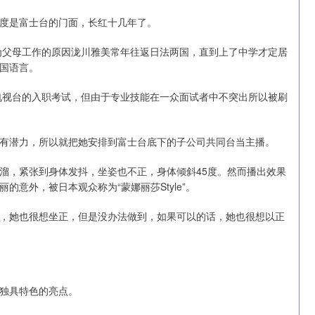
度是富士台的门面，长红十几年了。
因为父母工作的原因泷川雅美常年往返日法两国，直到上了中学才定居
国语言。
士电视台的入职考试，但由于专业技能在一众面试者中不突出所以被刷
有潜力，所以就把她安排到富士台底下的子公司共同台当主播。
溜，紧张到身体发抖，坐姿也不正，身体倾斜45度。然而播出效果
意外，被日本观众称为“蒙娜丽莎Style”。
，她也很想坐正，但是没办法做到，如果可以的话，她也很想以正
独具特色的亮点。