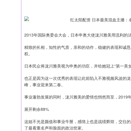
2013年国际奥委会大会，日本申奥大使泷川雅美用流利的
精致的长相，知性的气质，亲和的动作，稳健的表现和诚恳
权。
日本民众将泷川雅美视为申奥的功臣，并给她冠上“第一美女
也正是因为这一次优秀的表现让此前陷入不雅视频风波的泷
峰，事业迎来第二春。
事业蓬勃发展的同时，泷川雅美的爱情也悄然而至，201
展开剩余88%
这姐不光是颜值和事业牛掰，感情上也是战绩辉煌，交往的
深证成指
14110.12
21.92
0.57%
-34.08
了最看重名声和脸面的政治世家。