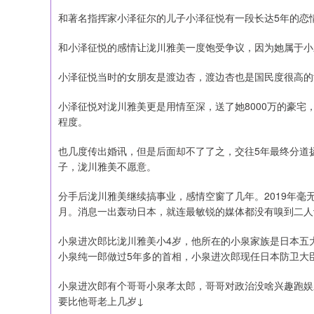
和著名指挥家小泽征尔的儿子小泽征悦有一段长达5年的恋
和小泽征悦的感情让泷川雅美一度饱受争议，因为她属于小
小泽征悦当时的女朋友是渡边杏，渡边杏也是国民度很高的
小泽征悦对泷川雅美更是用情至深，送了她8000万的豪宅
程度。
也几度传出婚讯，但是后面却不了了之，交往5年最终分道
子，泷川雅美不愿意。
分手后泷川雅美继续搞事业，感情空窗了几年。2019年
月。消息一出轰动日本，就连最敏锐的媒体都没有嗅到二人
小泉进次郎比泷川雅美小4岁，他所在的小泉家族是日本五
小泉纯一郎做过5年多的首相，小泉进次郎现任日本防卫大
小泉进次郎有个哥哥小泉孝太郎，哥哥对政治没啥兴趣跑娱
要比他哥老上几岁↓