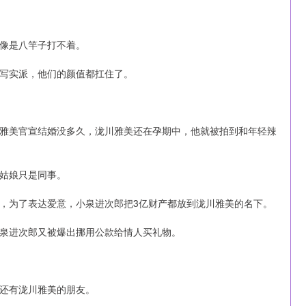
像是八竿子打不着。
写实派，他们的颜值都扛住了。
雅美官宣结婚没多久，泷川雅美还在孕期中，他就被拍到和年轻辣
姑娘只是同事。
，为了表达爱意，小泉进次郎把3亿财产都放到泷川雅美的名下。
泉进次郎又被爆出挪用公款给情人买礼物。
还有泷川雅美的朋友。