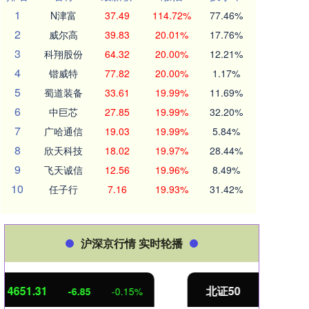
1
N津富
37.49
114.72%
77.46%
2
威尔高
39.83
20.01%
17.76%
3
科翔股份
64.32
20.00%
12.21%
4
锴威特
77.82
20.00%
1.17%
5
蜀道装备
33.61
19.99%
11.69%
6
中巨芯
27.85
19.99%
32.20%
7
广哈通信
19.03
19.99%
5.84%
8
欣天科技
18.02
19.97%
28.44%
9
飞天诚信
12.56
19.96%
8.49%
10
任子行
7.16
19.93%
31.42%
沪深京行情 实时轮播
北证50
1122.88
创业
3.42
0.30%