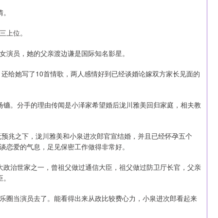
情。
三上位。
女演员，她的父亲渡边谦是国际知名影星。
，还给她写了10首情歌，两人感情好到已经谈婚论嫁双方家长见面的
扬镳。分手的理由传闻是小泽家希望婚后泷川雅美回归家庭，相夫教
毫无预兆之下，泷川雅美和小泉进次郎官宣结婚，并且已经怀孕五个
谈恋爱的气息，足见保密工作做得非常好。
大政治世家之一，曾祖父做过通信大臣，祖父做过防卫厅长官，父亲
臣。
乐圈当演员去了。能看得出来从政比较费心力，小泉进次郎看起来