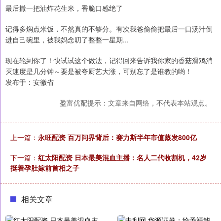
最后撒一把油炸花生米，香脆口感绝了
记得多焖点米饭，不然真的不够分。有次我爸偷偷把最后一口汤汁倒
进自己碗里，被我妈念叨了整整一星期...
现在轮到你了！快试试这个做法，记得回来告诉我你家的香菇滑鸡消
灭速度是几分钟～要是被夸厨艺大涨，可别忘了是谁教的哟！
发布于：安徽省
盈富优配提示：文章来自网络，不代表本站观点。
上一篇：
永旺配资 百万问界背后：赛力斯半年市值蒸发800亿
下一篇：
红太阳配资 日本最美混血主播：名人二代收割机，42岁
挺着孕肚嫁前首相之子
相关文章