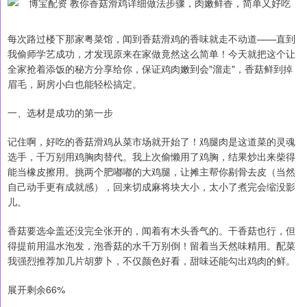
每次路过楼下那家粤菜馆，闻到香菇滑鸡的香味就走不动道——直到
我偷师学艺成功，才发现原来在家做竟然这么简单！今天就把这个让
全家抢着添饭的秘方分享给你，保证鸡肉嫩到会"溜走"，香菇鲜到掉
眉毛，厨房小白也能轻松搞定。
一、选材是成功的第一步
记住啊，好吃的香菇滑鸡从菜市场就开始了！鸡腿肉是这道菜的灵魂
选手，千万别用鸡胸肉替代。我上次偷懒用了鸡胸，结果炒出来柴得
能当橡皮擦用。挑两个肥嘟嘟的大鸡腿，让摊主帮你剔骨去皮（当然
自己动手更有成就感），回来切成麻将块大小，太小了煮完会缩没影
儿。
香菇要选伞盖还没完全张开的，闻着有木头香气的。干香菇也行，但
得提前用温水泡发，泡香菇的水千万别倒！留着当天然味精用。配菜
我强烈推荐加几片胡萝卜，不仅颜色好看，甜味还能勾出鸡肉的鲜。
展开剩余66%