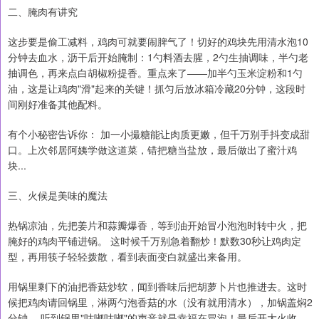
二、腌肉有讲究
这步要是偷工减料，鸡肉可就要闹脾气了！切好的鸡块先用清水泡10
分钟去血水，沥干后开始腌制：1勺料酒去腥，2勺生抽调味，半勺老
抽调色，再来点白胡椒粉提香。重点来了——加半勺玉米淀粉和1勺
油，这是让鸡肉"滑"起来的关键！抓匀后放冰箱冷藏20分钟，这段时
间刚好准备其他配料。
有个小秘密告诉你： 加一小撮糖能让肉质更嫩，但千万别手抖变成甜
口。上次邻居阿姨学做这道菜，错把糖当盐放，最后做出了蜜汁鸡
块...
三、火候是美味的魔法
热锅凉油，先把姜片和蒜瓣爆香，等到油开始冒小泡泡时转中火，把
腌好的鸡肉平铺进锅。 这时候千万别急着翻炒！默数30秒让鸡肉定
型，再用筷子轻轻拨散，看到表面变白就盛出来备用。
用锅里剩下的油把香菇炒软，闻到香味后把胡萝卜片也推进去。这时
候把鸡肉请回锅里，淋两勺泡香菇的水（没有就用清水），加锅盖焖2
分钟。 听到锅里"咕嘟咕嘟"的声音就是幸福在冒泡！最后开大火收