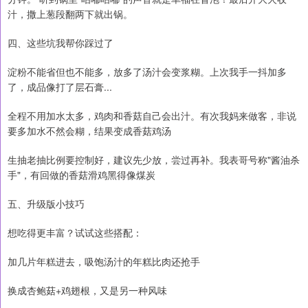
汁，撒上葱段翻两下就出锅。
四、这些坑我帮你踩过了
淀粉不能省但也不能多，放多了汤汁会变浆糊。上次我手一抖加多
了，成品像打了层石膏...
全程不用加水太多，鸡肉和香菇自己会出汁。有次我妈来做客，非说
要多加水不然会糊，结果变成香菇鸡汤
生抽老抽比例要控制好，建议先少放，尝过再补。我表哥号称"酱油杀
手"，有回做的香菇滑鸡黑得像煤炭
五、升级版小技巧
想吃得更丰富？试试这些搭配：
加几片年糕进去，吸饱汤汁的年糕比肉还抢手
换成杏鲍菇+鸡翅根，又是另一种风味