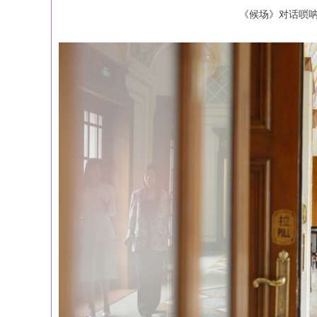
《候场》对话唢呐