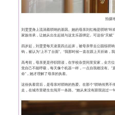
拍摄
刘雯雯身上流淌着唢呐的基因。她的母亲刘红梅是唢呐“咔
家族传承，让她从出生起就与这支乐器绑定。可这份“天赋
四岁起，刘雯雯每天凌晨四点起床，被母亲带去公园练唢呐
钩，被认为“上不了台面”。“我那时候一直在跟上天祈祷，
高考前，母亲更是停职陪读，在学校杂货间里安家，全方位
觉自己不能呼吸，每天像个机器一样，一点自我都没有。”
命”，她才理解了母亲的执着。
这份执着背后，是母亲对唢呐的热爱。在那个“唢呐传男不
走，在城市里硬生生闯开一条路。“她从来没有跟我说过一