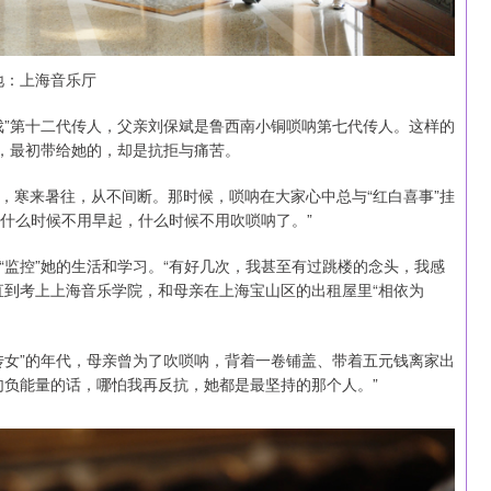
地：上海音乐厅
戏”第十二代传人，父亲刘保斌是鲁西南小铜唢呐第七代传人。这样的
”，最初带给她的，却是抗拒与痛苦。
，寒来暑往，从不间断。那时候，唢呐在大家心中总与“红白喜事”挂
我什么时候不用早起，什么时候不用吹唢呐了。”
“监控”她的生活和学习。“有好几次，我甚至有过跳楼的念头，我感
直到考上上海音乐学院，和母亲在上海宝山区的出租屋里“相依为
传女”的年代，母亲曾为了吹唢呐，背着一卷铺盖、带着五元钱离家出
句负能量的话，哪怕我再反抗，她都是最坚持的那个人。”