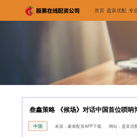
首页
盈富优配
专
叁鑫策略 《候场》对话中国首位唢呐
中国
来源：豪泰配资APP下载
网站：盈富优