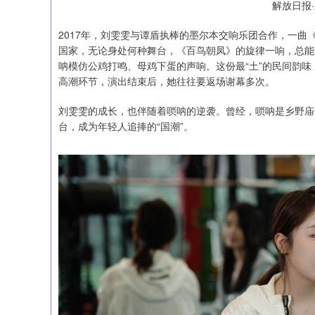
解放日报
2017年，刘雯雯与谭盾执棒的墨尔本交响乐团合作，一
国家，无论身处何种舞台，《百鸟朝凤》的旋律一响，总能
呐模仿公鸡打鸣、母鸡下蛋的声响。这份最“土”的民间韵
高潮环节，演出结束后，她往往要返场谢幕多次。
刘雯雯的成长，也伴随着唢呐的逆袭。曾经，唢呐是乡野庙
台，成为年轻人追捧的“国潮”。