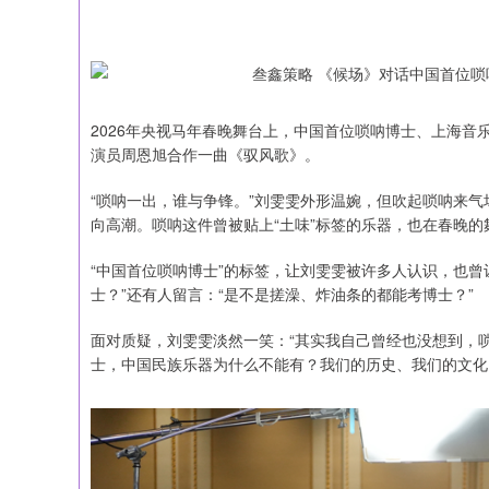
2026年央视马年春晚舞台上，中国首位唢呐博士、上海
演员周恩旭合作一曲《驭风歌》。
“唢呐一出，谁与争锋。”刘雯雯外形温婉，但吹起唢呐来
向高潮。唢呐这件曾被贴上“土味”标签的乐器，也在春晚
“中国首位唢呐博士”的标签，让刘雯雯被许多人认识，也曾
士？”还有人留言：“是不是搓澡、炸油条的都能考博士？”
面对质疑，刘雯雯淡然一笑：“其实我自己曾经也没想到，
士，中国民族乐器为什么不能有？我们的历史、我们的文化
深证成指
14311.01
39.68
1.02%
200.89