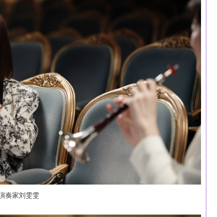
演奏家刘雯雯