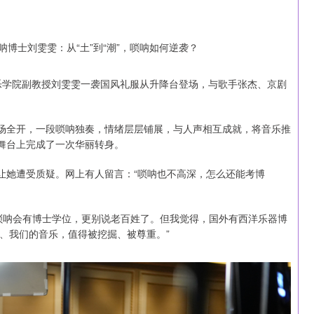
音乐学院副教授刘雯雯一袭国风礼服从升降台登场，与歌手张杰、京剧
气场全开，一段唢呐独奏，情绪层层铺展，与人声相互成就，将音乐推
的舞台上完成了一次华丽转身。
让她遭受质疑。网上有人留言：“唢呐也不高深，怎么还能考博
唢呐会有博士学位，更别说老百姓了。但我觉得，国外有西洋乐器博
、我们的音乐，值得被挖掘、被尊重。”
沪深300
4694.44
1.42%
43.13
0.93%