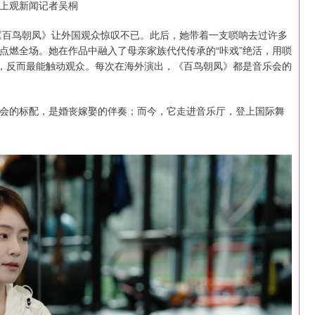
·上观新闻记者吴桐
曲《百鸟朝凤》让外国观众惊叹不已。此后，她带着一支唢呐去过许多
点燃全场。她在作品中融入了母亲家族代代传承的“咔戏”绝活，用唢
味，反而最能触动观众。每次在海外演出，《百鸟朝凤》都是音乐会的
会的标配，是婚丧嫁娶的伴奏；而今，它走进音乐厅，登上国际舞