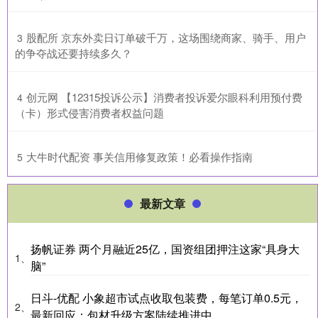
​股配所 京东外卖日订单破千万，这场围绕商家、骑手、用户
3
的争夺战还要持续多久？
​创元网 【12315投诉公示】消费者投诉爱尔眼科利用预付费
4
（卡）形式侵害消费者权益问题
​大牛时代配资 事关信用修复政策！必看操作指南
5
最新文章
扬帆证券 两个月融近25亿，国资组团押注这家“具身大
1、
脑”
日斗-优配 小象超市试点收取包装费，每笔订单0.5元，
2、
最新回应：包材升级方案陆续推进中