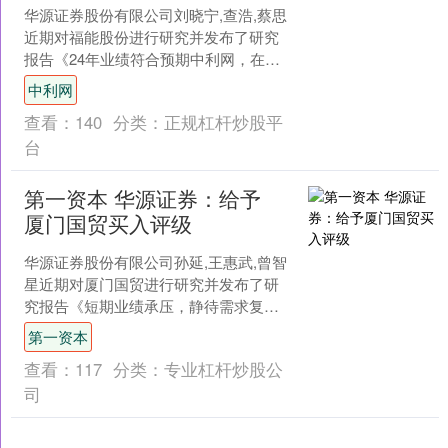
华源证券股份有限公司刘晓宁,查浩,蔡思
近期对福能股份进行研究并发布了研究
报告《24年业绩符合预期中利网，在建
热电联产+海风带来持续成长》，给予福
中利网
能股份买入评级。....
查看：
140
分类：
正规杠杆炒股平
台
第一资本 华源证券：给予
厦门国贸买入评级
华源证券股份有限公司孙延,王惠武,曾智
星近期对厦门国贸进行研究并发布了研
究报告《短期业绩承压，静待需求复
苏》第一资本，给予厦门国贸买入评
第一资本
级。 厦门国贸(6007....
查看：
117
分类：
专业杠杆炒股公
司