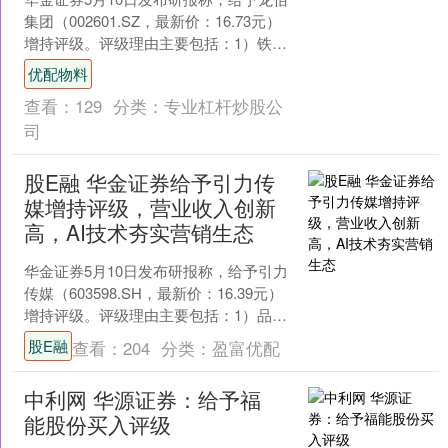
集团（002601.SZ，最新价：16.73元）
增持评级。评级理由主要包括：1）铁精
矿新能源材料景气低迷，回购财务费用
优配物料
增加....
查看：
129
分类：
专业杠杆炒股公
司
股E融 华金证券给予引力传
媒增持评级，营业收入创新
高，AI技术夯实营销生态
华金证券5月10日发布研报称，给予引力
传媒（603598.SH，最新价：16.39元）
增持评级。评级理由主要包括：1）品效
销数协同优势实现收入增长，出海业务
股E融
查看：
204
分类：
盈富优配
迎突....
中利网 华源证券：给予福
能股份买入评级