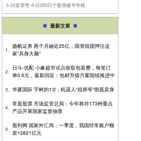
​问道管理 今日203只个股突破半年线
5
最新文章
扬帆证券 两个月融近25亿，国资组团押注这
1、
家“具身大脑”
日斗-优配 小象超市试点收取包装费，每笔订
2、
单0.5元，最新回应：包材升级方案陆续推进中
华夏国际 宇树的1/2，机器人“祖师爷”彻底卖身
3、
常盈股票 市场监管总局：今年将对173种重点
4、
产品开展国家监督抽查
股利网 国家外汇局：一季度，我国经常账户顺
5、
差12821亿元