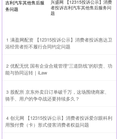
兴盛网 【12315投诉公示】消费
者投诉吉利汽车其他售后服务问
题
​满盈网配资 【12315投诉公示】消费者投诉惠达卫
1
浴经营者拒不履行合同约定问题
​优配无忧 国有企业合规管理“三道防线”的职责、功
2
能与协同运转｜iLaw
​股配所 京东外卖日订单破千万，这场围绕商家、
3
骑手、用户的争夺战还要持续多久？
​创元网 【12315投诉公示】消费者投诉爱尔眼科利
4
用预付费（卡）形式侵害消费者权益问题