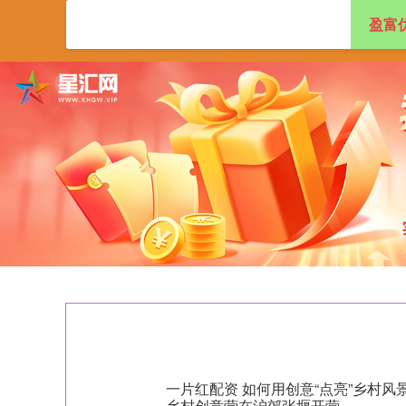
盈富
首页
盈富优配
一片红配资 如何用创意“点亮”乡村
乡村创意营在沪郊张堰开营