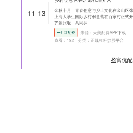
金秋十月，青春创意与乡土文化在金山区张堰
11-13
上海大学生国际乡村创意营在百家村正式开
齐聚张堰，共同探....
来源：天美配资APP下载
一片红配资
查看：
192
分类：
正规杠杆炒股平台
盈富优配
上证指数
3900.35
-1.00
-0.01%
21.92