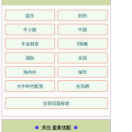
益生
好的
牛小散
中国
牛金财富
5策略
国际
全国
海内外
城市
大牛时代配资
生讯网
全部话题标签
关注 盈富优配