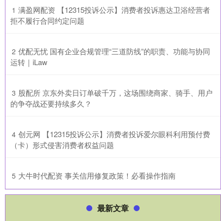
​满盈网配资 【12315投诉公示】消费者投诉惠达卫浴经营者
1
拒不履行合同约定问题
​优配无忧 国有企业合规管理“三道防线”的职责、功能与协同
2
运转｜iLaw
​股配所 京东外卖日订单破千万，这场围绕商家、骑手、用户
3
的争夺战还要持续多久？
​创元网 【12315投诉公示】消费者投诉爱尔眼科利用预付费
4
（卡）形式侵害消费者权益问题
​大牛时代配资 事关信用修复政策！必看操作指南
5
最新文章