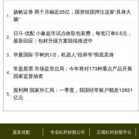
扬帆证券 两个月融近25亿，国资组团押注这家“具身大
1、
脑”
日斗-优配 小象超市试点收取包装费，每笔订单0.5元，
2、
最新回应：包材升级方案陆续推进中
华夏国际 宇树的1/2，机器人“祖师爷”彻底卖身
3、
常盈股票 市场监管总局：今年将对173种重点产品开展
4、
国家监督抽查
股利网 国家外汇局：一季度，我国经常账户顺差12821
5、
亿元
盈富优配
专业杠杆炒股公司
正规杠杆炒股平台