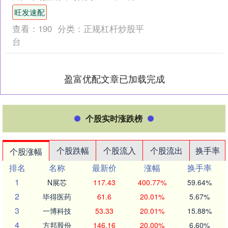
日在深圳湾体育中心旁海德三道鸣枪开
旺发速配
跑。作为全运....
查看：
190
分类：
正规杠杆炒股平
台
盈富优配文章已加载完成
个股实时涨跌榜
个股跌幅
个股流入
个股流出
换手率
个股涨幅
排名
名称
最新价
涨幅
换手率
1
N展芯
117.43
400.77%
59.64%
2
毕得医药
61.6
20.01%
5.67%
3
一博科技
53.33
20.01%
15.88%
4
方邦股份
146.16
20.00%
6.60%