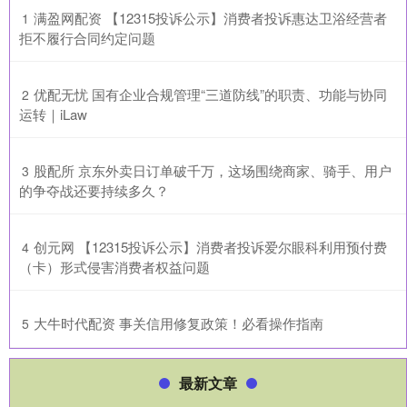
​满盈网配资 【12315投诉公示】消费者投诉惠达卫浴经营者
1
拒不履行合同约定问题
​优配无忧 国有企业合规管理“三道防线”的职责、功能与协同
2
运转｜iLaw
​股配所 京东外卖日订单破千万，这场围绕商家、骑手、用户
3
的争夺战还要持续多久？
​创元网 【12315投诉公示】消费者投诉爱尔眼科利用预付费
4
（卡）形式侵害消费者权益问题
​大牛时代配资 事关信用修复政策！必看操作指南
5
最新文章