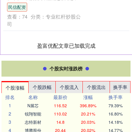
场监管总局已经组织各地市场监管部门
民信配资
深入开展专项整治。 广....
查看：
74
分类：
专业杠杆炒股公
司
盈富优配文章已加载完成
个股实时涨跌榜
个股跌幅
个股流入
个股流出
换手率
个股涨幅
排名
名称
最新价
涨幅
换手率
1
N展芯
116.52
396.89%
79.39%
2
锐翔智能
110.02
20.21%
16.80%
3
志特新材
14.8
20.03%
14.18%
4
博腾股份
20.44
20.02%
14.77%