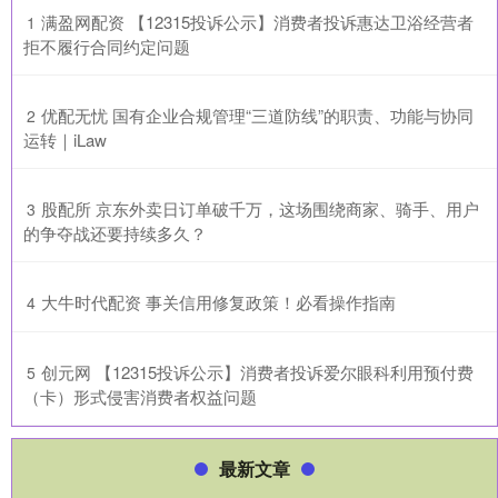
​满盈网配资 【12315投诉公示】消费者投诉惠达卫浴经营者
1
拒不履行合同约定问题
​优配无忧 国有企业合规管理“三道防线”的职责、功能与协同
2
运转｜iLaw
​股配所 京东外卖日订单破千万，这场围绕商家、骑手、用户
3
的争夺战还要持续多久？
​大牛时代配资 事关信用修复政策！必看操作指南
4
​创元网 【12315投诉公示】消费者投诉爱尔眼科利用预付费
5
（卡）形式侵害消费者权益问题
最新文章