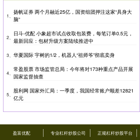
扬帆证券 两个月融近25亿，国资组团押注这家“具身大
1、
脑”
日斗-优配 小象超市试点收取包装费，每笔订单0.5元，
2、
最新回应：包材升级方案陆续推进中
华夏国际 宇树的1/2，机器人“祖师爷”彻底卖身
3、
常盈股票 市场监管总局：今年将对173种重点产品开展
4、
国家监督抽查
股利网 国家外汇局：一季度，我国经常账户顺差12821
5、
亿元
盈富优配
专业杠杆炒股公司
正规杠杆炒股平台