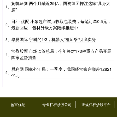
扬帆证券 两个月融近25亿，国资组团押注这家“具身大
1、
脑”
日斗-优配 小象超市试点收取包装费，每笔订单0.5元，
2、
最新回应：包材升级方案陆续推进中
华夏国际 宇树的1/2，机器人“祖师爷”彻底卖身
3、
常盈股票 市场监管总局：今年将对173种重点产品开展
4、
国家监督抽查
股利网 国家外汇局：一季度，我国经常账户顺差12821
5、
亿元
盈富优配
专业杠杆炒股公司
正规杠杆炒股平台