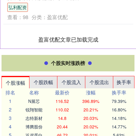
国会两党围绕预算问题僵持不下，民主
弘利配资
党坚持将医疗补贴的延....
查看：
98
分类：
盈富优配
盈富优配文章已加载完成
个股实时涨跌榜
个股跌幅
个股流入
个股流出
换手率
个股涨幅
排名
名称
最新价
涨幅
换手率
1
N展芯
116.52
396.89%
79.39%
2
锐翔智能
110.02
20.21%
16.80%
3
志特新材
14.8
20.03%
14.18%
4
博腾股份
20.44
20.02%
14.77%
5
近岸蛋白
46.72
20.01%
5.62%