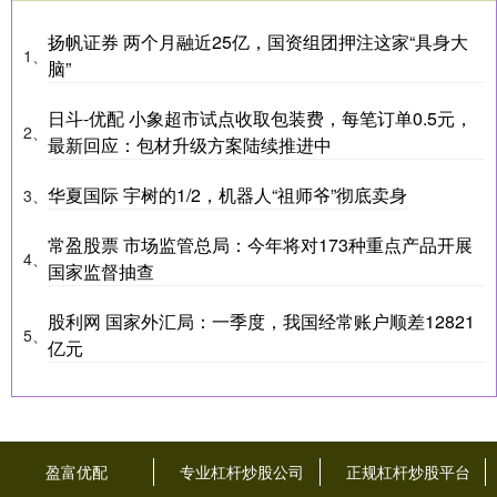
扬帆证券 两个月融近25亿，国资组团押注这家“具身大
1、
脑”
日斗-优配 小象超市试点收取包装费，每笔订单0.5元，
2、
最新回应：包材升级方案陆续推进中
华夏国际 宇树的1/2，机器人“祖师爷”彻底卖身
3、
常盈股票 市场监管总局：今年将对173种重点产品开展
4、
国家监督抽查
股利网 国家外汇局：一季度，我国经常账户顺差12821
5、
亿元
盈富优配
专业杠杆炒股公司
正规杠杆炒股平台