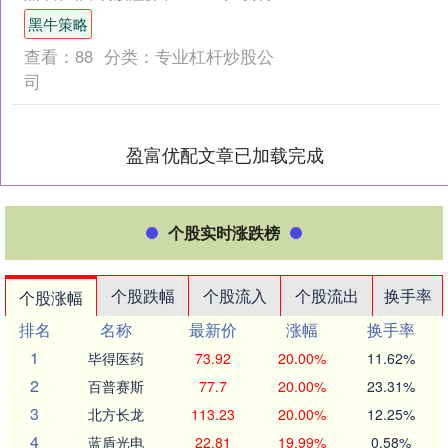
示，新致转债信用级别为“A”，....
黑牛策略
查看：
88
分类：
专业杠杆炒股公
司
盈富优配文章已加载完成
个股实时涨跌榜
个股跌幅
个股流入
个股流出
换手率
个股涨幅
排名
名称
最新价
涨幅
换手率
1
毕得医药
73.92
20.00%
11.62%
2
百普赛斯
77.7
20.00%
23.31%
3
北方长龙
113.23
20.00%
12.25%
4
蓝盾光电
22.81
19.99%
0.58%