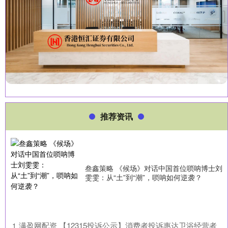
推荐资讯
叁鑫策略 《候场》对话中国首位唢呐博士刘
雯雯：从“土”到“潮”，唢呐如何逆袭？
​满盈网配资 【12315投诉公示】消费者投诉惠达卫浴经营者
1