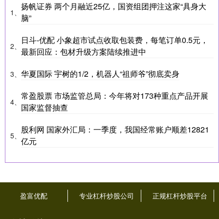
扬帆证券 两个月融近25亿，国资组团押注这家“具身大
1、
脑”
日斗-优配 小象超市试点收取包装费，每笔订单0.5元，
2、
最新回应：包材升级方案陆续推进中
华夏国际 宇树的1/2，机器人“祖师爷”彻底卖身
3、
常盈股票 市场监管总局：今年将对173种重点产品开展
4、
国家监督抽查
股利网 国家外汇局：一季度，我国经常账户顺差12821
5、
亿元
盈富优配
专业杠杆炒股公司
正规杠杆炒股平台