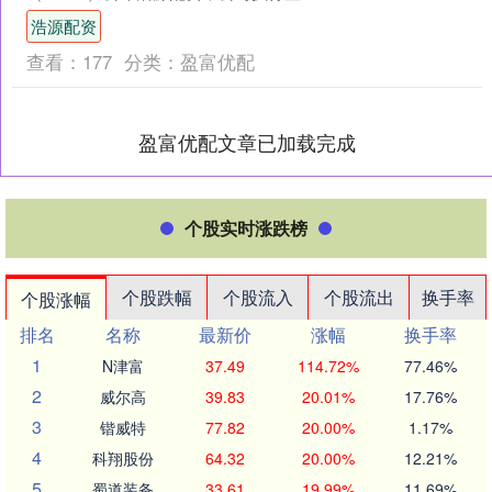
事、主席兼行政总裁罗实先生于2026年1
浩源配资
月1....
查看：
177
分类：
盈富优配
盈富优配文章已加载完成
个股实时涨跌榜
个股跌幅
个股流入
个股流出
换手率
个股涨幅
排名
名称
最新价
涨幅
换手率
1
N津富
37.49
114.72%
77.46%
2
威尔高
39.83
20.01%
17.76%
3
锴威特
77.82
20.00%
1.17%
4
科翔股份
64.32
20.00%
12.21%
5
蜀道装备
33.61
19.99%
11.69%