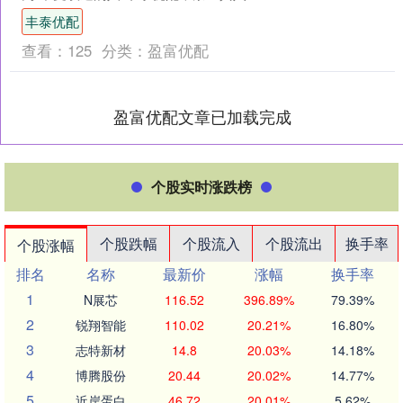
该国。斯政府解释称，此举是因内塔尼
丰泰优配
亚胡被指控犯有战争....
查看：
125
分类：
盈富优配
盈富优配文章已加载完成
个股实时涨跌榜
个股跌幅
个股流入
个股流出
换手率
个股涨幅
排名
名称
最新价
涨幅
换手率
1
N展芯
116.52
396.89%
79.39%
2
锐翔智能
110.02
20.21%
16.80%
3
志特新材
14.8
20.03%
14.18%
4
博腾股份
20.44
20.02%
14.77%
5
近岸蛋白
46.72
20.01%
5.62%