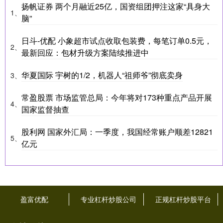
扬帆证券 两个月融近25亿，国资组团押注这家“具身大
1、
脑”
日斗-优配 小象超市试点收取包装费，每笔订单0.5元，
2、
最新回应：包材升级方案陆续推进中
华夏国际 宇树的1/2，机器人“祖师爷”彻底卖身
3、
常盈股票 市场监管总局：今年将对173种重点产品开展
4、
国家监督抽查
股利网 国家外汇局：一季度，我国经常账户顺差12821
5、
亿元
盈富优配
专业杠杆炒股公司
正规杠杆炒股平台