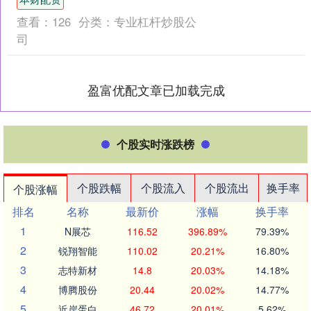
客周转....
查看：
126
分类：
专业杠杆炒股公
司
盈富优配文章已加载完成
个股实时涨跌榜
个股跌幅
个股流入
个股流出
换手率
个股涨幅
排名
名称
最新价
涨幅
换手率
1
N展芯
116.52
396.89%
79.39%
2
锐翔智能
110.02
20.21%
16.80%
3
志特新材
14.8
20.03%
14.18%
4
博腾股份
20.44
20.02%
14.77%
5
近岸蛋白
46.72
20.01%
5.62%