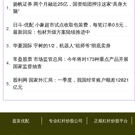
扬帆证券 两个月融近25亿，国资组团押注这家“具身大
1、
脑”
日斗-优配 小象超市试点收取包装费，每笔订单0.5元，
2、
最新回应：包材升级方案陆续推进中
华夏国际 宇树的1/2，机器人“祖师爷”彻底卖身
3、
常盈股票 市场监管总局：今年将对173种重点产品开展
4、
国家监督抽查
股利网 国家外汇局：一季度，我国经常账户顺差12821
5、
亿元
盈富优配
专业杠杆炒股公司
正规杠杆炒股平台