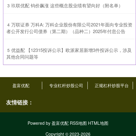
​玖联优配 钨价飙涨 这些概念股业绩有望向好（附名单）
3
​万联证券 万科A: 万科企业股份有限公司2021年面向专业投资
4
者公开发行公司债券（第二期）（品种二）2025年付息公告
​优益配 【12315投诉公示】欧派家居新增3件投诉公示，涉及
5
其他合同问题等
盈富优配
专业杠杆炒股公司
正规杠杆炒股平台
友情链接：
Powered by
盈富优配
RSS地图
HTML地图
Copyright
© 2023-2026