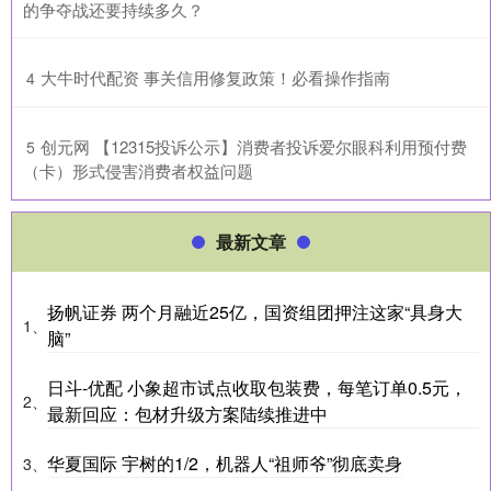
的争夺战还要持续多久？
​大牛时代配资 事关信用修复政策！必看操作指南
4
​创元网 【12315投诉公示】消费者投诉爱尔眼科利用预付费
5
（卡）形式侵害消费者权益问题
最新文章
扬帆证券 两个月融近25亿，国资组团押注这家“具身大
1、
脑”
日斗-优配 小象超市试点收取包装费，每笔订单0.5元，
2、
最新回应：包材升级方案陆续推进中
华夏国际 宇树的1/2，机器人“祖师爷”彻底卖身
3、