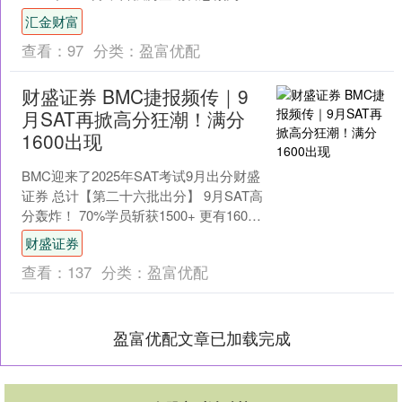
26065.9亿元，同比下降12.2%，降幅较1
汇金财富
～8....
查看：
97
分类：
盈富优配
财盛证券 BMC捷报频传｜9
月SAT再掀高分狂潮！满分
1600出现
BMC迎来了2025年SAT考试9月出分财盛
证券 总计【第二十六批出分】 9月SAT高
分轰炸！ 70%学员斩获1500+ 更有1600
满分！ 5节课提升200分....
财盛证券
查看：
137
分类：
盈富优配
盈富优配文章已加载完成