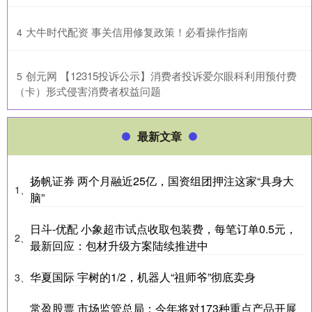
​大牛时代配资 事关信用修复政策！必看操作指南
4
​创元网 【12315投诉公示】消费者投诉爱尔眼科利用预付费
5
（卡）形式侵害消费者权益问题
最新文章
扬帆证券 两个月融近25亿，国资组团押注这家“具身大
1、
脑”
日斗-优配 小象超市试点收取包装费，每笔订单0.5元，
2、
最新回应：包材升级方案陆续推进中
华夏国际 宇树的1/2，机器人“祖师爷”彻底卖身
3、
常盈股票 市场监管总局：今年将对173种重点产品开展