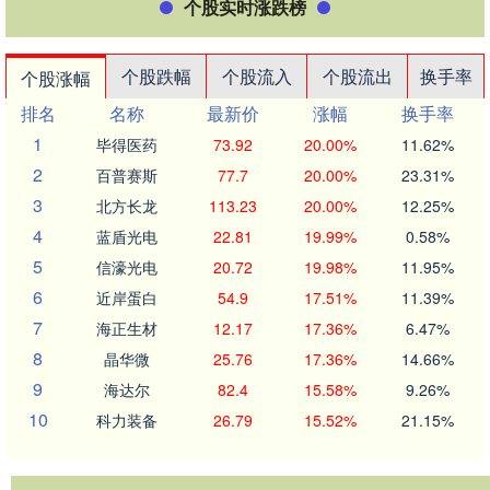
个股实时涨跌榜
个股跌幅
个股流入
个股流出
换手率
个股涨幅
排名
名称
最新价
涨幅
换手率
1
毕得医药
73.92
20.00%
11.62%
2
百普赛斯
77.7
20.00%
23.31%
3
北方长龙
113.23
20.00%
12.25%
4
蓝盾光电
22.81
19.99%
0.58%
5
信濠光电
20.72
19.98%
11.95%
6
近岸蛋白
54.9
17.51%
11.39%
7
海正生材
12.17
17.36%
6.47%
8
晶华微
25.76
17.36%
14.66%
9
海达尔
82.4
15.58%
9.26%
10
科力装备
26.79
15.52%
21.15%