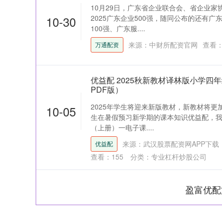
10月29日，广东省企业联合会、省企业
10-30
2025广东企业500强，随同公布的还有广
100强、广东服....
来源：中财所配资官网
查看
万通配资
优益配 2025秋新教材译林版小学四
PDF版）
2025年学生将迎来新版教材，新教材将
10-05
生在暑假预习新学期的课本知识优益配，我
（上册）一电子课....
来源：武汉股票配资网APP下载
优益配
查看：
155
分类：
专业杠杆炒股公司
盈富优配
上证指数
3940.04
164.40
2.13%
39.68