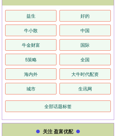
益生
好的
牛小散
中国
牛金财富
国际
5策略
全国
海内外
大牛时代配资
城市
生讯网
全部话题标签
关注 盈富优配