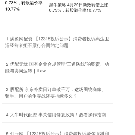
黑牛策略 4月29日新致转债上涨
0.73%，转股溢价率10.77%
​满盈网配资 【12315投诉公示】消费者投诉惠达卫
1
浴经营者拒不履行合同约定问题
​优配无忧 国有企业合规管理“三道防线”的职责、功
2
能与协同运转｜iLaw
​股配所 京东外卖日订单破千万，这场围绕商家、
3
骑手、用户的争夺战还要持续多久？
​大牛时代配资 事关信用修复政策！必看操作指南
4
​创元网 【12315投诉公示】消费者投诉爱尔眼科利
5