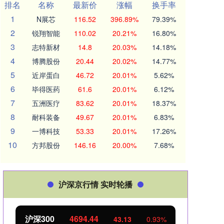
排名
名称
最新价
涨幅
换手率
1
N展芯
116.52
396.89%
79.39%
2
锐翔智能
110.02
20.21%
16.80%
3
志特新材
14.8
20.03%
14.18%
4
博腾股份
20.44
20.02%
14.77%
5
近岸蛋白
46.72
20.01%
5.62%
6
毕得医药
61.6
20.01%
6.12%
7
五洲医疗
83.62
20.01%
18.37%
8
耐科装备
49.67
20.01%
6.83%
9
一博科技
53.33
20.01%
17.26%
10
方邦股份
146.16
20.00%
7.68%
沪深京行情 实时轮播
沪深300
4694.44
北证
43.13
0.93%