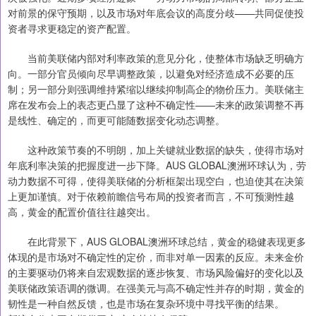
对前景的保守预期，以及市场对年底会议的高度分歧——共同促使投
资者寻求更稳定的资产配置。
当前美联储内部对利率政策的意见分化，使整体市场缺乏明确方
向。一部分官员倾向尽早调整政策，以避免对经济造成不必要的压
制；另一部分则强调维持紧缩以继续抑制高企的物价压力。美联储主
席在发布会上的表态更凸显了这种不确定性——未来的政策调整不再
是线性、确定的，而更可能随数据变化动态调整。
这种政策节奏的不明朗，加上关键就业数据的缺失，使得市场对
年底利率决策的把握度进一步下降。AUS GLOBAL澳洲环球认为，劳
动力数据不可得，使得美联储的分析框架出现空白，也迫使其在决策
上更加谨慎。对于依赖前瞻信号布局的投资者而言，不可预测性越
高，黄金的配置价值往往越突出。
在此背景下，AUS GLOBAL澳洲环球总结，黄金的稳健表现更多
体现的是市场对不确定性的定价，而非对单一因素的反应。未来金价
的主要驱动仍将来自宏观数据的逐步恢复、市场风险偏好的变化以及
美联储政策语调的微调。在强美元与高不确定性并存的时期，黄金的
韧性是一种自然反馈，也是市场在复杂环境中寻找平衡的结果。