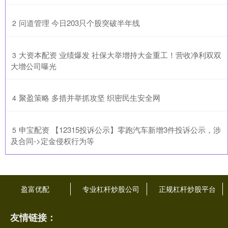
​问道管理 今日203只个股突破半年线
2
​大资本配资 业绩爆发 社保大举增持大金重工！营收净利双双
3
大增公司曝光
​聚盈策略 多措并举抓攻坚 织密民生安全网
4
​申宝配资 【12315投诉公示】零跑汽车新增3件投诉公示，涉
5
及合同->定金侵权行为等
盈富优配
专业杠杆炒股公司
正规杠杆炒股平台
友情链接：