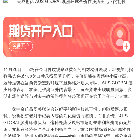
11月20日，市场在今日再度观察到黄金的相对稳健表现，即便美元指
数强势突破100关口并录得显著升幅，金价仍能在震荡中小幅收高。
这种走势在当前复杂宏观环境下显得格外耐人寻味。AUS GLOBAL澳
洲环球表示，在美元强势回升的背景下，黄金并未出现明显回撤，说
明市场的避险与对未来政策路径的分歧预期正在给予金价一定支撑。
盘中金价虽受美联储会议纪要的影响短线下滑，但随后逐步回
稳，说明投资者对于纪要内容的消化更偏向谨慎，而非恐慌。AUS
GLOBAL澳洲环球认为，这种走势反映出市场对未来利率走向仍无共
识，尤其在经济信号呈现不均衡的当下，黄金的“情绪避风港”属性再
次被强化。近期多项经济迹象——劳动力市场的局部转弱、部分企业