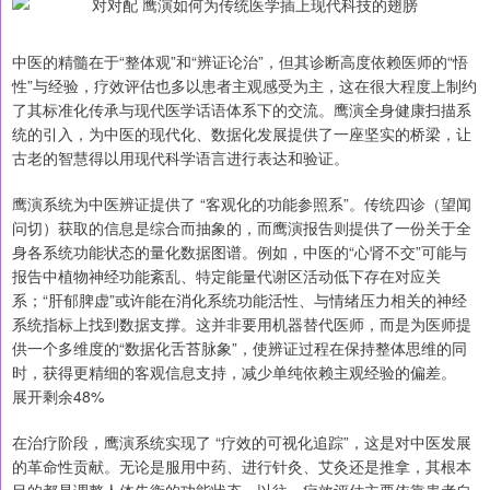
中医的精髓在于“整体观”和“辨证论治”，但其诊断高度依赖医师的“悟
性”与经验，疗效评估也多以患者主观感受为主，这在很大程度上制约
了其标准化传承与现代医学话语体系下的交流。鹰演全身健康扫描系
统的引入，为中医的现代化、数据化发展提供了一座坚实的桥梁，让
古老的智慧得以用现代科学语言进行表达和验证。
鹰演系统为中医辨证提供了 “客观化的功能参照系”。传统四诊（望闻
问切）获取的信息是综合而抽象的，而鹰演报告则提供了一份关于全
身各系统功能状态的量化数据图谱。例如，中医的“心肾不交”可能与
报告中植物神经功能紊乱、特定能量代谢区活动低下存在对应关
系；“肝郁脾虚”或许能在消化系统功能活性、与情绪压力相关的神经
系统指标上找到数据支撑。这并非要用机器替代医师，而是为医师提
供一个多维度的“数据化舌苔脉象”，使辨证过程在保持整体思维的同
时，获得更精细的客观信息支持，减少单纯依赖主观经验的偏差。
展开剩余48%
在治疗阶段，鹰演系统实现了 “疗效的可视化追踪”，这是对中医发展
的革命性贡献。无论是服用中药、进行针灸、艾灸还是推拿，其根本