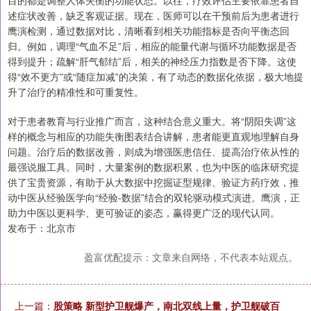
目的都是调整人体失衡的功能状态。以往，疗效评估主要依靠患者自
述症状改善，缺乏客观证据。现在，医师可以在干预前后为患者进行
鹰演检测，通过数据对比，清晰看到相关功能指标是否向平衡态回
归。例如，调理“气血不足”后，相应的能量代谢与循环功能数据是否
得到提升；疏解“肝气郁结”后，相关的神经压力指数是否下降。这使
得“效不更方”或“随症加减”的决策，有了动态的数据化依据，极大地提
升了治疗的精准性和可重复性。
对于患者教育与行业推广而言，这种结合意义重大。将“阴阳失调”这
样的概念与相应的功能失衡图表结合讲解，患者能更直观地理解自身
问题。治疗后的数据改善，则成为增强医患信任、提高治疗依从性的
最强说服工具。同时，大量案例的数据积累，也为中医的临床研究提
供了宝贵资源，有助于从大数据中挖掘证型规律、验证方药疗效，推
动中医从经验医学向“经验-数据”结合的双轮驱动模式演进。鹰演，正
助力中医以更科学、更可验证的姿态，赢得更广泛的现代认同。
发布于：北京市
盈富优配提示：文章来自网络，不代表本站观点。
上一篇：
股策略 新型护卫舰爆产，南北双线上量，护卫舰破百