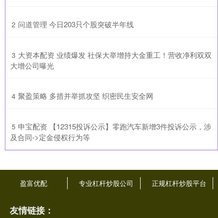
​问道管理 今日203只个股突破半年线
2
​大资本配资 业绩爆发 社保大举增持大金重工！营收净利双双
3
大增公司曝光
​聚盈策略 多措并举抓攻坚 织密民生安全网
4
​申宝配资 【12315投诉公示】零跑汽车新增3件投诉公示，涉
5
及合同->定金侵权行为等
盈富优配
专业杠杆炒股公司
正规杠杆炒股平台
友情链接：