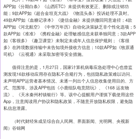
APP如《分期白条》《山西ETC》未提供有效更正、删除或注销功
能；9款APP如《超合金坦克大战》《物流头条》投诉处理不及时。
49款APP如《血糖记录本》《捷信金融》未提供撤回同意途径；4款
APP如《河北航空》《中华万年历》自动化决策缺乏非个性化选项；5
款APP如《准准》《携程金融》处理敏感信息未获单独同意；3款APP
如《客很多》《趣卫课堂》未制定未成年人信息保护规则；《客很
多》在跨境数据传输中未告知境外接收方信息；10款APP如《牧原通
司机》《云视通》未采取加密等安全措施。
值得注意的是，1月27日，国家计算机病毒应急处理中心也曾监
测发现16款移动应用存在隐私不合规行为，包括隐私政策难以访问、
未声明APP运营者基本情况、未逐一列出个人信息收集使用目的、方
式、范围等。涉及APP包括《小鹿组队电竞陪玩》、《168 运友物
流》、《天水秦州村镇银行》等。该中心提醒用户谨慎下载使用这些
App，注意阅读用户协议和隐私政策，不随意开放隐私权限，避免隐
私信息泄露。
（时代财经朱成呈综合自人民网、界面新闻、光明网、央视新
闻）谷锦网