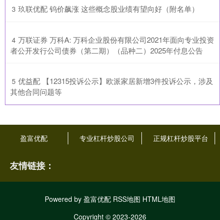
​玖联优配 钨价飙涨 这些概念股业绩有望向好（附名单）
3
​万联证券 万科A: 万科企业股份有限公司2021年面向专业投资
4
者公开发行公司债券（第二期）（品种二）2025年付息公告
​优益配 【12315投诉公示】欧派家居新增3件投诉公示，涉及
5
其他合同问题等
盈富优配
专业杠杆炒股公司
正规杠杆炒股平台
友情链接：
Powered by
盈富优配
RSS地图
HTML地图
Copyright
© 2023-2026