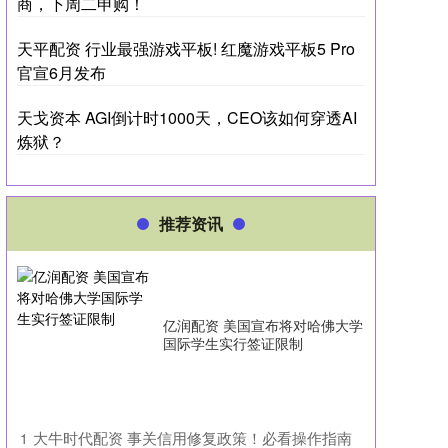
商，下周二申购！
天平配资 行业最强游戏平板! 红魔游戏平板5 Pro
官宣6月发布
天戈资本 AGI倒计时1000天，CEO该如何穿透AI
炼狱？
推荐资讯
亿润配资 美国宣布将对哈佛大学
国际学生实行签证限制
​大牛时代配资 事关信用修复政策！必看操作指南
1