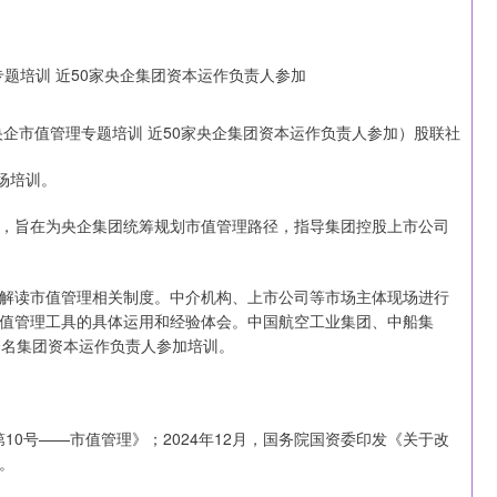
企市值管理专题培训 近50家央企集团资本运作负责人参加）股联社
场培训。
，旨在为央企集团统筹规划市值管理路径，指导集团控股上市公司
解读市值管理相关制度。中介机构、上市公司等市场主体现场进行
值管理工具的具体运用和经验体会。中国航空工业集团、中船集
余名集团资本运作负责人参加培训。
第10号——市值管理》；2024年12月，国务院国资委印发《关于改
。
沪深300
4694.44
1.42%
43.13
0.93%