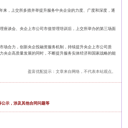
近年来，上交所多措并举提升服务中央企业的力度、广度和深度，逐
理座谈会、央企上市公司市值管理培训后，上交所举办的第三场面
市场合力，创新央企投融资服务机制，持续提升央企上市公司质
力央企高质量发展的同时，不断提升服务实体经济和国家战略的能
盈富优配提示：文章来自网络，不代表本站观点。
投诉公示，涉及其他合同问题等