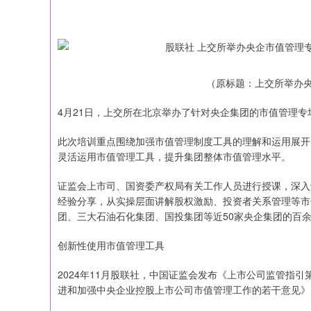
（原标题：上交所举办央
4月21日，上交所在北京举办了针对央企集团的市值管理专
此次培训重点围绕加强市值管理制度工具的理解和运用展开
灵活运用市值管理工具，提升集团整体市值管理水平。
证监会上市司、国资委产权局有关工作人员进行授课，深入
经验分享，从实操层面讲解股权激励、投资者关系管理等市
团、三大石油石化集团、国投集团等近50家央企集团的百
创新性使用市值管理工具
2024年11月股联社，中国证监会发布《上市公司监管指引
进和加强中央企业控股上市公司市值管理工作的若干意见》
深证成指
14311.01
39.68
1.02%
200.89