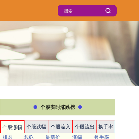
个股实时涨跌榜
个股跌幅
个股流入
个股流出
换手率
个股涨幅
排名
名称
最新价
涨幅
换手率