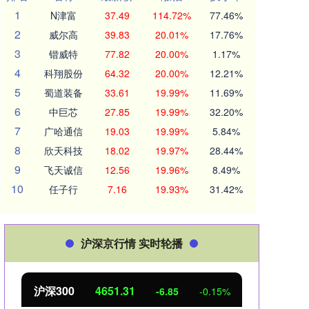
1
N津富
37.49
114.72%
77.46%
2
威尔高
39.83
20.01%
17.76%
3
锴威特
77.82
20.00%
1.17%
4
科翔股份
64.32
20.00%
12.21%
5
蜀道装备
33.61
19.99%
11.69%
6
中巨芯
27.85
19.99%
32.20%
7
广哈通信
19.03
19.99%
5.84%
8
欣天科技
18.02
19.97%
28.44%
9
飞天诚信
12.56
19.96%
8.49%
10
任子行
7.16
19.93%
31.42%
沪深京行情 实时轮播
沪深300
4651.31
北
-6.85
-0.15%