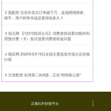
​股配所 京东外卖日订单破千万，这场围绕商家、
2
骑手、用户的争夺战还要持续多久？
​创元网 【12315投诉公示】消费者投诉爱尔眼科利
3
用预付费（卡）形式侵害消费者权益问题
​顺应网 2025年6月19日全国主要批发市场大豆价格
4
行情
​方道配资 全球第二的A股，正在“悄悄换心脏”
5
正规杠杆炒股平台