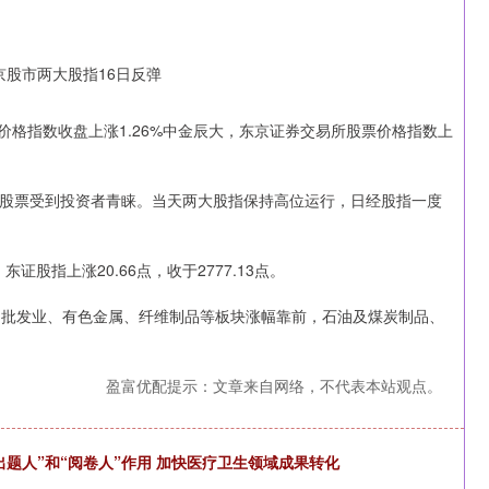
格指数收盘上涨1.26%中金辰大，东京证券交易所股票价格指数上
票受到投资者青睐。当天两大股指保持高位运行，日经股指一度
证股指上涨20.66点，收于2777.13点。
批发业、有色金属、纤维制品等板块涨幅靠前，石油及煤炭制品、
盈富优配提示：文章来自网络，不代表本站观点。
深证成指
14110.12
0.57%
-34.08
-0.24%
题人”和“阅卷人”作用 加快医疗卫生领域成果转化