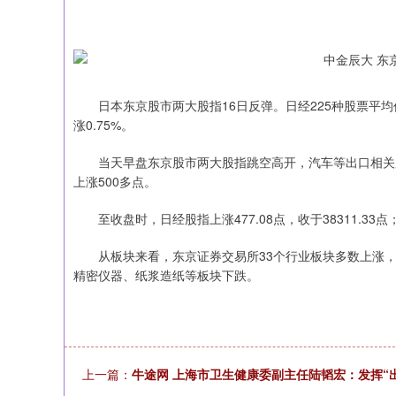
日本东京股市两大股指16日反弹。日经225种股票平均价
涨0.75%。
当天早盘东京股市两大股指跳空高开，汽车等出口相关股
上涨500多点。
至收盘时，日经股指上涨477.08点，收于38311.33点；东
从板块来看，东京证券交易所33个行业板块多数上涨，
精密仪器、纸浆造纸等板块下跌。
上证指数
3900.35
-1.00
-0.01%
21.92
上一篇：
牛途网 上海市卫生健康委副主任陆韬宏：发挥“出