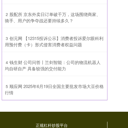
​股配所 京东外卖日订单破千万，这场围绕商家、
2
骑手、用户的争夺战还要持续多久？
​创元网 【12315投诉公示】消费者投诉爱尔眼科利
3
用预付费（卡）形式侵害消费者权益问题
​钱生财 公司问答丨兰剑智能：公司的物流机器人
4
均自研自产 具备较强的交付能力
​顺应网 2025年6月19日全国主要批发市场大豆价格
5
行情
正规杠杆炒股平台