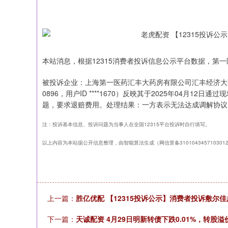
本站消息，根据12315消费者投诉信息公示平台数据，第
被投诉企业：上海第一医药汇丰大药房有限公司汇丰经济大药房
0896，用户ID ****1670）反映其于2025年04月
题，要求退赔费用。处理结果：一方表示无法达成调解协议
注：投诉基本信息、投诉问题为当事人在全国12315平台投诉时自行填写。
以上内容为本站据公开信息整理，由智能算法生成（网信算备310104345710301
上一篇：
胜亿优配 【12315投诉公示】消费者投诉敷尔
上证指数
3940.04
164.40
2.13%
39.68
下一篇：
天诚配资 4月29日明新转债下跌0.01%，转股溢价