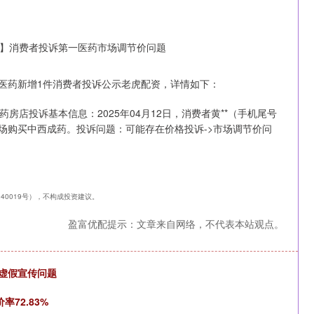
一医药新增1件消费者投诉公示老虎配资，详情如下：
店投诉基本信息：2025年04月12日，消费者黄**（手机尾号
12日通过现场购买中西成药。投诉问题：可能存在价格投诉->市场调节价问
240019号），不构成投资建议。
盈富优配提示：文章来自网络，不代表本站观点。
佳虚假宣传问题
深证成指
14311.01
1.02%
200.89
1.42%
率72.83%