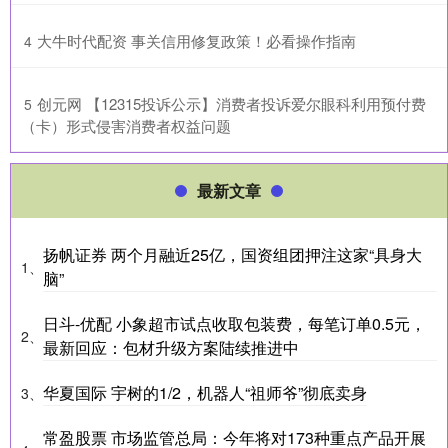
​大牛时代配资 事关信用修复政策！必看操作指南
4
​创元网 【12315投诉公示】消费者投诉爱尔眼科利用预付费
5
（卡）形式侵害消费者权益问题
最新文章
扬帆证券 两个月融近25亿，国资组团押注这家“具身大
1、
脑”
日斗-优配 小象超市试点收取包装费，每笔订单0.5元，
2、
最新回应：包材升级方案陆续推进中
华夏国际 宇树的1/2，机器人“祖师爷”彻底卖身
3、
常盈股票 市场监管总局：今年将对173种重点产品开展