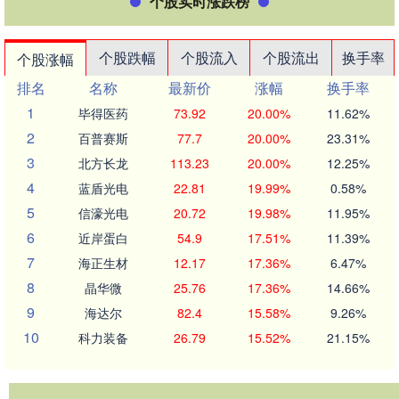
个股实时涨跌榜
个股跌幅
个股流入
个股流出
换手率
个股涨幅
排名
名称
最新价
涨幅
换手率
1
毕得医药
73.92
20.00%
11.62%
2
百普赛斯
77.7
20.00%
23.31%
3
北方长龙
113.23
20.00%
12.25%
4
蓝盾光电
22.81
19.99%
0.58%
5
信濠光电
20.72
19.98%
11.95%
6
近岸蛋白
54.9
17.51%
11.39%
7
海正生材
12.17
17.36%
6.47%
8
晶华微
25.76
17.36%
14.66%
9
海达尔
82.4
15.58%
9.26%
10
科力装备
26.79
15.52%
21.15%